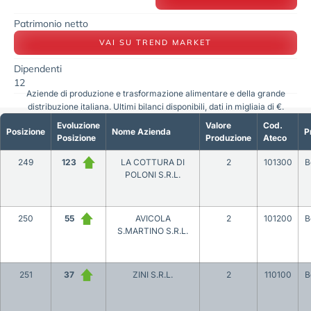
Patrimonio netto
VAI SU TREND MARKET
Dipendenti
12
Aziende di produzione e trasformazione alimentare e della grande
distribuzione italiana. Ultimi bilanci disponibili, dati in migliaia di €.
Evoluzione
Valore
Cod.
Posizione
Nome Azienda
P
Posizione
Produzione
Ateco
249
123
LA COTTURA DI
2
101300
B
POLONI S.R.L.
250
55
AVICOLA
2
101200
B
S.MARTINO S.R.L.
251
37
ZINI S.R.L.
2
110100
B