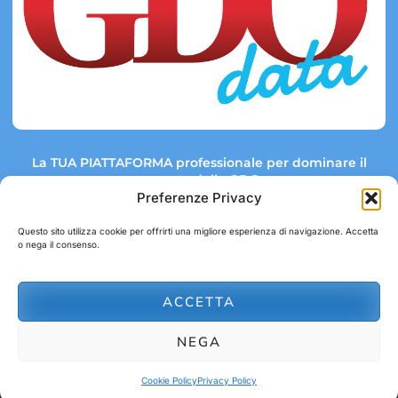
La TUA PIATTAFORMA professionale per dominare il
mercato della GDO.
Preferenze Privacy
Questo sito utilizza cookie per offrirti una migliore esperienza di navigazione. Accetta
o nega il consenso.
Link rapidi:
Contatti:
Tel: +39 051 082 8798
Mappa GDO
Trend Market
E-mail:
ACCETTA
abbonamenti@gdodata.it
Report GDO
NEGA
Privacy Policy
Cookie Policy
Cookie Policy
Privacy Policy
© 2026 GDOData.it - PR Italia Edizioni srl - P.Iva: 03044390353