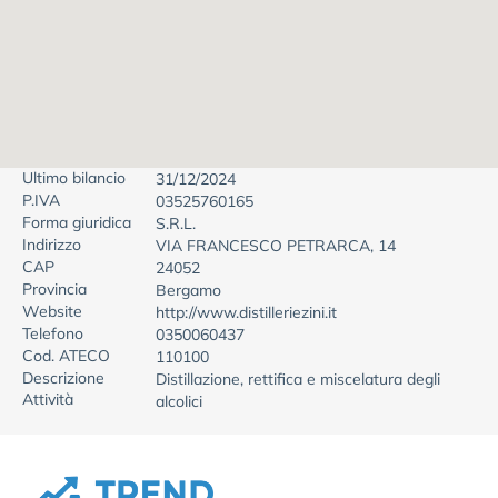
Ultimo bilancio
31/12/2024
P.IVA
03525760165
Forma giuridica
S.R.L.
Indirizzo
VIA FRANCESCO PETRARCA, 14
CAP
24052
Provincia
Bergamo
Website
http://www.distilleriezini.it
Telefono
0350060437
Cod. ATECO
110100
Descrizione
Distillazione, rettifica e miscelatura degli
Attività
alcolici