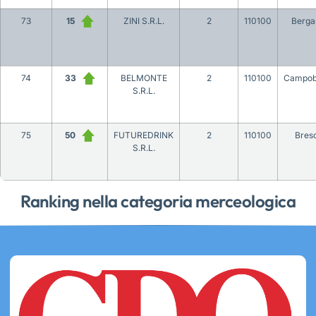
73
15
ZINI S.R.L.
2
110100
Berg
74
33
BELMONTE
2
110100
Campob
S.R.L.
75
50
FUTUREDRINK
2
110100
Bres
S.R.L.
Ranking nella categoria merceologica