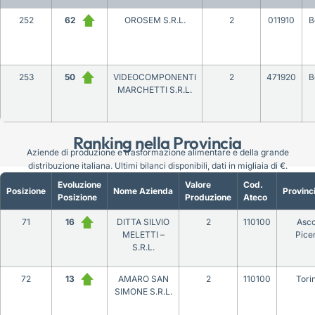
252
62
OROSEM S.R.L.
2
011910
B
253
50
VIDEOCOMPONENTI
2
471920
B
MARCHETTI S.R.L.
Ranking nella Provincia
Aziende di produzione e trasformazione alimentare e della grande
distribuzione italiana. Ultimi bilanci disponibili, dati in migliaia di €.
Evoluzione
Valore
Cod.
Posizione
Nome Azienda
Provinc
Posizione
Produzione
Ateco
71
16
DITTA SILVIO
2
110100
Asco
MELETTI –
Pice
S.R.L.
72
13
AMARO SAN
2
110100
Tori
SIMONE S.R.L.