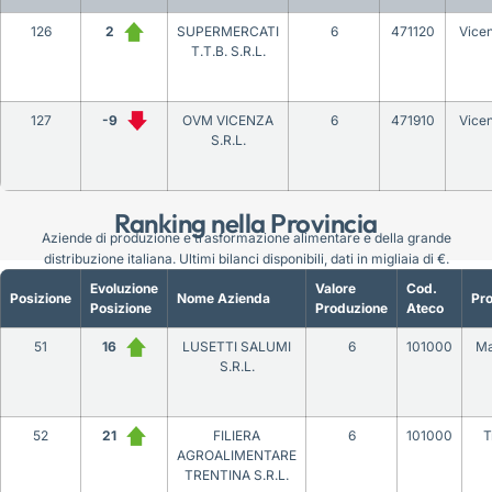
126
2
SUPERMERCATI
6
471120
Vice
T.T.B. S.R.L.
127
-9
OVM VICENZA
6
471910
Vice
S.R.L.
Ranking nella Provincia
Aziende di produzione e trasformazione alimentare e della grande
distribuzione italiana. Ultimi bilanci disponibili, dati in migliaia di €.
Evoluzione
Valore
Cod.
Posizione
Nome Azienda
Pro
Posizione
Produzione
Ateco
51
16
LUSETTI SALUMI
6
101000
Ma
S.R.L.
52
21
FILIERA
6
101000
T
AGROALIMENTARE
TRENTINA S.R.L.