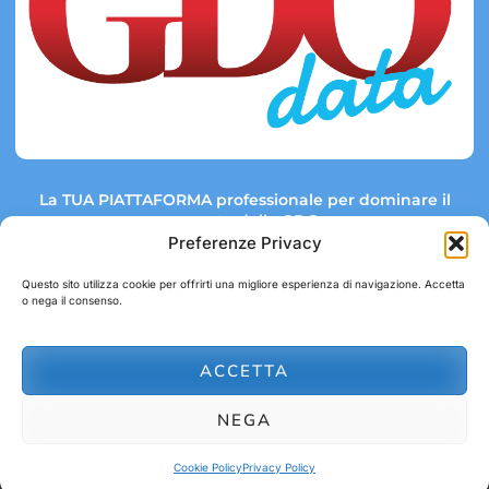
La TUA PIATTAFORMA professionale per dominare il
mercato della GDO.
Preferenze Privacy
Questo sito utilizza cookie per offrirti una migliore esperienza di navigazione. Accetta
o nega il consenso.
Link rapidi:
Contatti:
Tel: +39 051 082 8798
Mappa GDO
Trend Market
E-mail:
ACCETTA
abbonamenti@gdodata.it
Report GDO
NEGA
Privacy Policy
Cookie Policy
Cookie Policy
Privacy Policy
© 2026 GDOData.it - PR Italia Edizioni srl - P.Iva: 03044390353