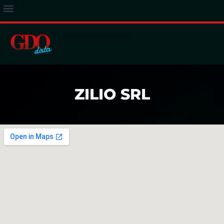
ACCESSO ABBONATI
ZILIO SRL