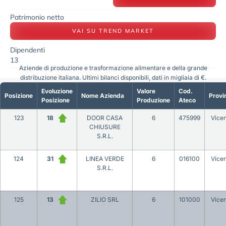
Patrimonio netto
VAI SU TREND MARKET
Dipendenti
13
Aziende di produzione e trasformazione alimentare e della grande
distribuzione italiana. Ultimi bilanci disponibili, dati in migliaia di €.
Evoluzione
Valore
Cod.
Posizione
Nome Azienda
Provi
Posizione
Produzione
Ateco
123
18
DOOR CASA
6
475999
Vice
CHIUSURE
S.R.L.
124
31
LINEA VERDE
6
016100
Vice
S.R.L.
125
13
ZILIO SRL
6
101000
Vice