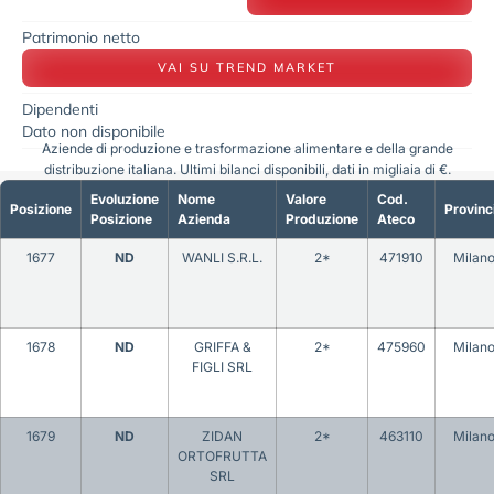
Patrimonio netto
VAI SU TREND MARKET
Dipendenti
Dato non disponibile
Aziende di produzione e trasformazione alimentare e della grande
distribuzione italiana. Ultimi bilanci disponibili, dati in migliaia di €.
Evoluzione
Nome
Valore
Cod.
Posizione
Provinc
Posizione
Azienda
Produzione
Ateco
1677
ND
WANLI S.R.L.
2*
471910
Milan
1678
ND
GRIFFA &
2*
475960
Milan
FIGLI SRL
1679
ND
ZIDAN
2*
463110
Milan
ORTOFRUTTA
SRL