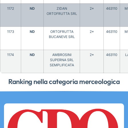
1172
ND
ZIDAN
2*
463110
M
ORTOFRUTTA SRL
1173
ND
ORTOFRUTTA
2*
463110
M
BUCANEVE SRL
1174
ND
AMBROSINI
2*
463110
L
SUPERNA SRL
SEMPLIFICATA
Ranking nella categoria merceologica