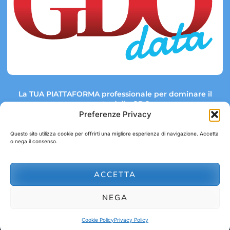
La TUA PIATTAFORMA professionale per dominare il
mercato della GDO.
Preferenze Privacy
Questo sito utilizza cookie per offrirti una migliore esperienza di navigazione. Accetta
o nega il consenso.
Link rapidi:
Contatti:
Tel: +39 051 082 8798
Mappa GDO
Trend Market
E-mail:
ACCETTA
abbonamenti@gdodata.it
Report GDO
NEGA
Privacy Policy
Cookie Policy
Cookie Policy
Privacy Policy
© 2026 GDOData.it - PR Italia Edizioni srl - P.Iva: 03044390353