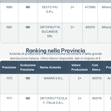
1680
ND
SESTO PIU’
2*
472990
Milan
S.R.L.
1681
ND
ORTOFRUTTA
2*
463110
Milan
BUCANEVE
SRL
Ranking nella Provincia
Aziende di produzione e trasformazione alimentare e della grande
distribuzione italiana. Ultimi bilanci disponibili, dati in migliaia di €.
Evoluzione
Valore
Cod.
Posizione
Nome Azienda
Pro
Posizione
Produzione
Ateco
1170
ND
MARAN S.R.L.
2*
463110
Av
1171
ND
ORTOFRUTTICOLA
2*
463110
F. ITALIA S.R.L.