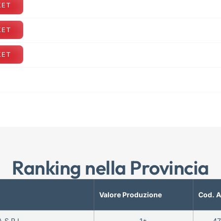
KET
KET
KET
Ranking nella Provincia
Valore Produzione
Cod. A
 S.R.L.
1*
4