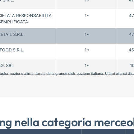
IETA’ A RESPONSABILITA’
1*
4
SEMPLIFICATA
ETAIL S.R.L.
1*
4
FOOD S.R.L.
1*
46
.G. SRL
1*
1
sformazione alimentare e della grande distribuzione italiana. Ultimi bilanci disponi
ng nella categoria merceo