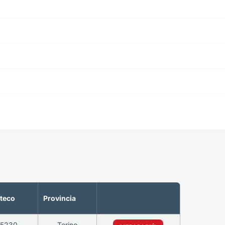
teco
Provincia
75230
Torino