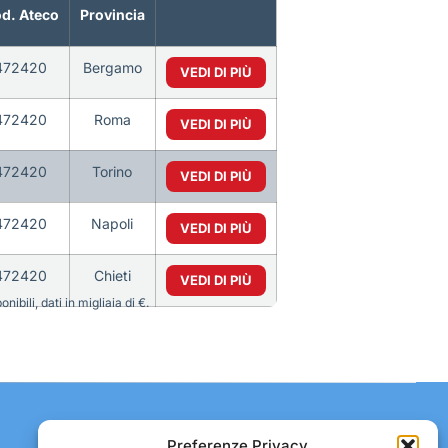
d. Ateco
Provincia
472420
Bergamo
VEDI DI PIÙ
472420
Roma
VEDI DI PIÙ
472420
Torino
VEDI DI PIÙ
472420
Napoli
VEDI DI PIÙ
472420
Chieti
VEDI DI PIÙ
bili, dati in migliaia di €.
Contatti:
Preferenze Privacy