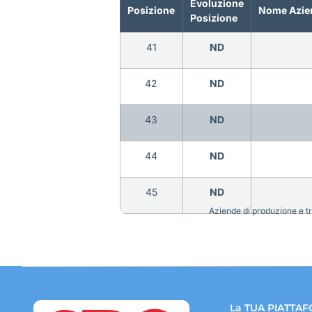
Evoluzione
Posizione
Nome Azie
Posizione
41
ND
42
ND
43
ND
44
ND
45
ND
Aziende di produzione e tra
La TUA PIATTAF