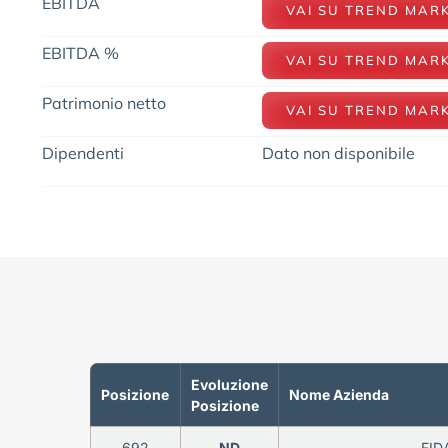
EBITDA
VAI SU TREND MAR
EBITDA %
VAI SU TREND MAR
Patrimonio netto
VAI SU TREND MAR
Dipendenti
Dato non disponibile
Evoluzione
Posizione
Nome Azienda
Posizione
692
ND
FIDA