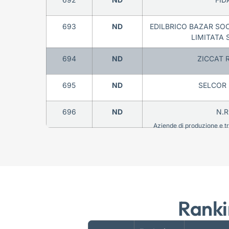
693
ND
EDILBRICO BAZAR SOC
LIMITATA 
694
ND
ZICCAT R
695
ND
SELCOR 
696
ND
N.R
Aziende di produzione e tra
Ranki