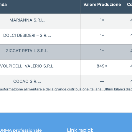
nda
Valore Produzione
Co
MARIANNA S.R.L.
1*
DOLCI DESIDERI – S.R.L.
1*
ZICCAT RETAIL S.R.L.
1*
VOLPICELLI VALERIO S.R.L.
849*
COCAO S.R.L.
—
sformazione alimentare e della grande distribuzione italiana. Ultimi bilanci disponi
Link rapidi:
ORMA professionale