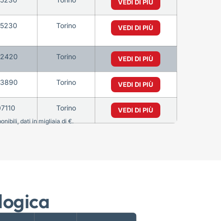
VEDI DI PIÙ
75230
Torino
VEDI DI PIÙ
72420
Torino
VEDI DI PIÙ
3890
Torino
VEDI DI PIÙ
07110
Torino
VEDI DI PIÙ
bili, dati in migliaia di €.
logica