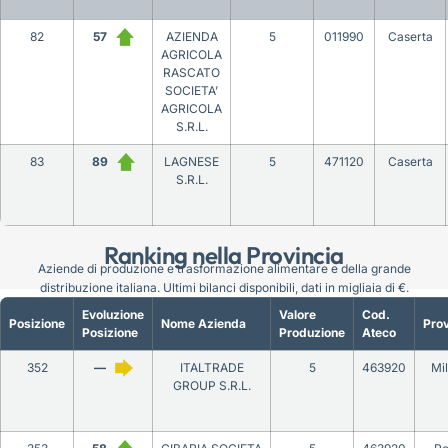
82
57
AZIENDA
5
011990
Caserta
AGRICOLA
RASCATO
SOCIETA’
AGRICOLA
S.R.L.
83
89
LAGNESE
5
471120
Caserta
S.R.L.
Ranking nella Provincia
Aziende di produzione e trasformazione alimentare e della grande
distribuzione italiana. Ultimi bilanci disponibili, dati in migliaia di €.
Evoluzione
Valore
Cod.
Posizione
Nome Azienda
Prov
Posizione
Produzione
Ateco
352
—
ITALTRADE
5
463920
Mi
GROUP S.R.L.