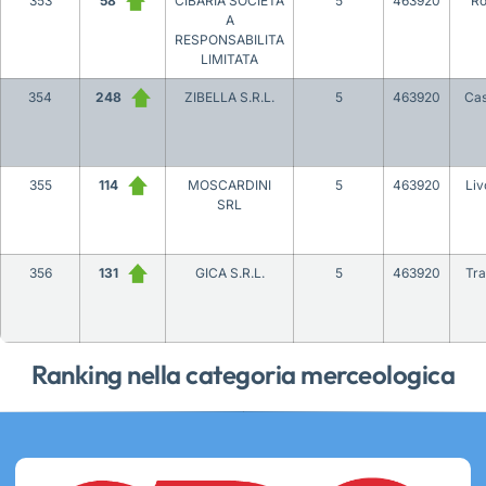
353
58
CIBARIA SOCIETA
5
463920
R
A
RESPONSABILITA
LIMITATA
354
248
ZIBELLA S.R.L.
5
463920
Cas
355
114
MOSCARDINI
5
463920
Liv
SRL
356
131
GICA S.R.L.
5
463920
Tra
Ranking nella categoria merceologica