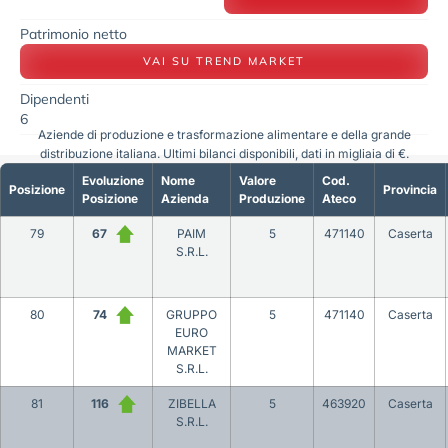
Patrimonio netto
VAI SU TREND MARKET
Dipendenti
6
Aziende di produzione e trasformazione alimentare e della grande
distribuzione italiana. Ultimi bilanci disponibili, dati in migliaia di €.
Evoluzione
Nome
Valore
Cod.
Posizione
Provincia
Posizione
Azienda
Produzione
Ateco
79
67
PAIM
5
471140
Caserta
S.R.L.
80
74
GRUPPO
5
471140
Caserta
EURO
MARKET
S.R.L.
81
116
ZIBELLA
5
463920
Caserta
S.R.L.