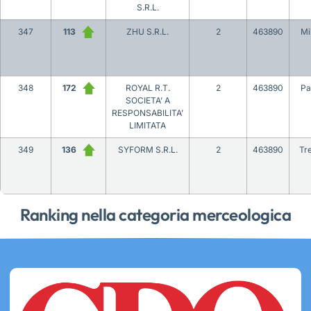
S.R.L.
347
113
ZHU S.R.L.
2
463890
Mi
348
172
ROYAL R.T.
2
463890
P
SOCIETA’ A
RESPONSABILITA’
LIMITATA
349
136
SYFORM S.R.L.
2
463890
Tr
Ranking nella categoria merceologica