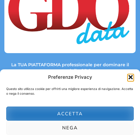
La TUA PIATTAFORMA professionale per dominare il
mercato della GDO.
Preferenze Privacy
Questo sito utilizza cookie per offrirti una migliore esperienza di navigazione. Accetta
o nega il consenso.
Link rapidi:
Contatti:
Tel: +39 051 082 8798
Mappa GDO
Trend Market
E-mail:
ACCETTA
abbonamenti@gdodata.it
Report GDO
NEGA
Privacy Policy
Cookie Policy