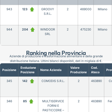
943
123
GROOVY
2
469000
Milano
S.R.L.
944
204
WINDOOR
2
475230
Milano
SRL
Ranking nella Provincia
Aziende di produzione e trasformazione alimentare e della grande
distribuzione italiana. Ultimi bilanci disponibili, dati in migliaia di €.
Evoluzione
Valore
Cod.
Posizione
Nome Azienda
Pro
Posizione
Produzione
Ateco
345
142
COMODIS S.R.L.
2
463890
C
346
85
MULTISERVICE
2
463890
Fe
FORNI E
PASTICCERIE –