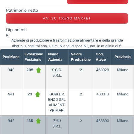
Patrimonio netto
VAI SU TREND MARKET
Dipendenti
5
Aziende di produzione e trasformazione alimentare e della grande
distribuzione italiana. Ultimi bilanci disponibili, dati in migliaia di €.
Evoluzione
Nome
Valore
Cod.
Posizione
Provincia
Posizione
Azienda
Produzione
Ateco
940
295
S.G.D.
2
463920
Milano
S.R.L.
941
23
GORI DR.
2
463310
Milano
ENZO SRL
ALIMENTI
PRIMARI
942
135
ZHU
2
463890
Milano
S.R.L.