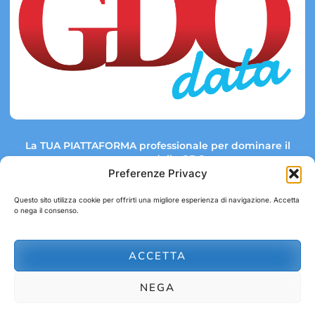
La TUA PIATTAFORMA professionale per dominare il
mercato della GDO.
Preferenze Privacy
Questo sito utilizza cookie per offrirti una migliore esperienza di navigazione. Accetta
o nega il consenso.
Link rapidi:
Contatti:
Tel: +39 051 082 8798
Mappa GDO
Trend Market
E-mail:
ACCETTA
abbonamenti@gdodata.it
Report GDO
NEGA
Privacy Policy
Cookie Policy