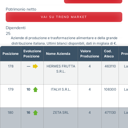
Patrimonio netto
VAI SU TREND MARKET
Dipendenti
25
Aziende di produzione e trasformazione alimentare e della grande
distribuzione italiana. Ultimi bilanci disponibili, dati in migliaia di €.
Evoluzione
Valore
Cod.
Posizione
Nome Azienda
Prov
Posizione
Produzione
Ateco
178
—
HERMES FRUTTA
4
463110
La
S.R.L.
179
10
ITALVI S.R.L.
4
108300
La
180
16
ZETA SRL
4
471130
La