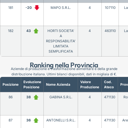
181
-20
MAPO S.R.L.
4
107110
La
182
43
HORTI SOCIETA’
4
463110
La
A
RESPONSABILITA’
LIMITATA
SEMPLIFICATA
Ranking nella Provincia
Aziende di produzione e trasformazione alimentare e della grande
distribuzione italiana. Ultimi bilanci disponibili, dati in migliaia di €.
Evoluzione
Valore
Cod.
Posizione
Nome Azienda
Prov
Posizione
Produzione
Ateco
86
38
GABINA S.R.L.
4
471130
Ro
87
36
ANTONELLI S.R.L.
4
471130
Are