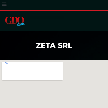
ACCESSO ABBONATI
ZETA SRL