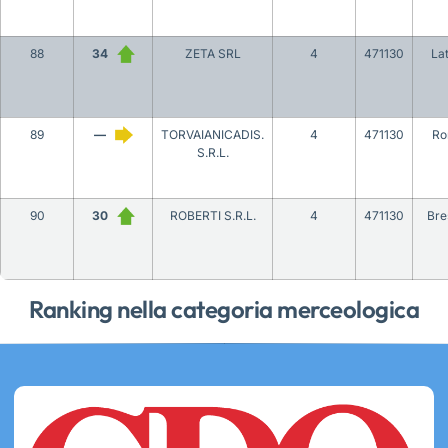
88
34
ZETA SRL
4
471130
Lat
89
—
TORVAIANICADIS.
4
471130
Ro
S.R.L.
90
30
ROBERTI S.R.L.
4
471130
Bre
Ranking nella categoria merceologica