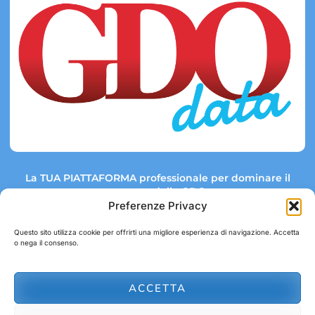
La TUA PIATTAFORMA professionale per dominare il
mercato della GDO.
Preferenze Privacy
Questo sito utilizza cookie per offrirti una migliore esperienza di navigazione. Accetta
o nega il consenso.
Link rapidi:
Contatti:
Tel: +39 051 082 8798
Mappa GDO
Trend Market
E-mail:
ACCETTA
abbonamenti@gdodata.it
Report GDO