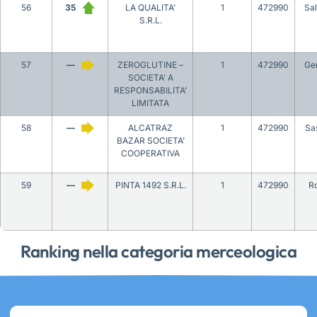
56
35
LA QUALITA’
1
472990
Sa
S.R.L.
57
—
ZEROGLUTINE –
1
472990
Ge
SOCIETA’ A
RESPONSABILITA’
LIMITATA
58
—
ALCATRAZ
1
472990
Sa
BAZAR SOCIETA’
COOPERATIVA
59
—
PINTA 1492 S.R.L.
1
472990
R
Ranking nella categoria merceologica