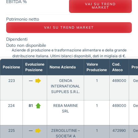
EBITDA %
VAI SU TREND
MARKET
Patrimonio netto
VAI SU TREND MARKET
Dipendenti
Dato non disponibile
Aziende di produzione e trasformazione alimentare e della grande
distribuzione italiana. Ultimi bilanci disponibili, dati in migliaia di €.
Evoluzione
Valore
Cod.
Posizione
Nome Azienda
Pro
Posizione
Produzione
Ateco
223
—
GENOA
1
469000
Ge
INTERNATIONAL
SUPPLIES S.R.L.
224
81
REBA MARINE
1
469000
Ge
SRL
225
—
ZEROGLUTINE –
1
472990
Ge
SOCIETA’ A