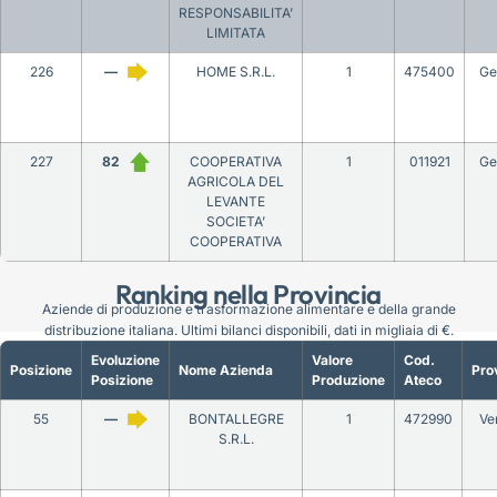
RESPONSABILITA’
LIMITATA
226
—
HOME S.R.L.
1
475400
Ge
227
82
COOPERATIVA
1
011921
Ge
AGRICOLA DEL
LEVANTE
SOCIETA’
COOPERATIVA
Ranking nella Provincia
Aziende di produzione e trasformazione alimentare e della grande
distribuzione italiana. Ultimi bilanci disponibili, dati in migliaia di €.
Evoluzione
Valore
Cod.
Posizione
Nome Azienda
Pro
Posizione
Produzione
Ateco
55
—
BONTALLEGRE
1
472990
Ve
S.R.L.