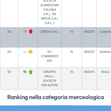
SOCIETA’
ALIMENTARE
ITALIANA
S.R.L. (IN
BREVE S.A.I.
S.R.L. )
53
-7
ZERO4 S.R.L.
15
463210
Caserta
54
—
GC
15
463210
Avellino
COMMERCE
SRL
55
19
GRUPPO
15
463210
Roma
GALLI –
SOCIETA’
PER AZIONI
Ranking nella categoria merceologica