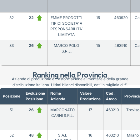
32
22
EMME PRODOTTI
15
463920
Ca
TIPICI SOCIETA’ A
RESPONSABILITA’
LIMITATA
33
26
MARCO POLO
15
463910
Ca
S.R.L.
Ranking nella Provincia
Aziende di produzione e trasformazione alimentare e della grande
distribuzione italiana. Ultimi bilanci disponibili, dati in migliaia di €.
Evoluzione
Nome
Valore
Cod.
Posizione
Provinci
Posizione
Azienda
Produzione
Ateco
51
26
MARCONATO
17
463210
Treviso
CARNI S.R.L.
52
48
S.A.I.
16
463210
Milano