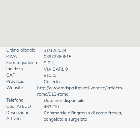
Ultimo bilancio
31/12/2024
P.IVA
03972360618
Forma giuridica
S.R.L.
Indirizzo
VIA BARI, 9
CAP
81020
Provincia
Caserta
Website
http://www.mdspa.it/punti-vendita/lazio/rm-
roma/913-roma
Telefono
Dato non disponibile
Cod. ATECO
463210
Descrizione
Commercio all'ingrosso di carne fresca,
Attività
congelata e surgelata