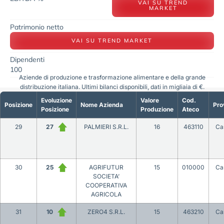
VAI SU TREND
MARKET
Patrimonio netto
VAI SU TREND MARKET
Dipendenti
100
Aziende di produzione e trasformazione alimentare e della grande
distribuzione italiana. Ultimi bilanci disponibili, dati in migliaia di €.
Evoluzione
Valore
Cod.
Posizione
Nome Azienda
Pro
Posizione
Produzione
Ateco
29
27
PALMIERI S.R.L.
16
463110
Ca
30
25
AGRIFUTUR
15
010000
Ca
SOCIETA’
COOPERATIVA
AGRICOLA
31
10
ZERO4 S.R.L.
15
463210
Ca