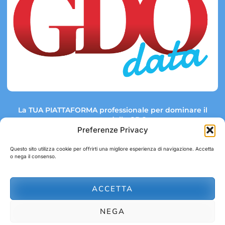
La TUA PIATTAFORMA professionale per dominare il
mercato della GDO.
Preferenze Privacy
Questo sito utilizza cookie per offrirti una migliore esperienza di navigazione. Accetta
o nega il consenso.
Link rapidi:
Contatti:
Tel: +39 051 082 8798
Mappa GDO
Trend Market
E-mail:
ACCETTA
abbonamenti@gdodata.it
Report GDO
NEGA