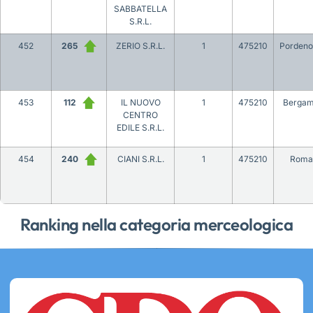
SABBATELLA
S.R.L.
452
265
ZERIO S.R.L.
1
475210
Porden
453
112
IL NUOVO
1
475210
Berga
CENTRO
EDILE S.R.L.
454
240
CIANI S.R.L.
1
475210
Roma
Ranking nella categoria merceologica