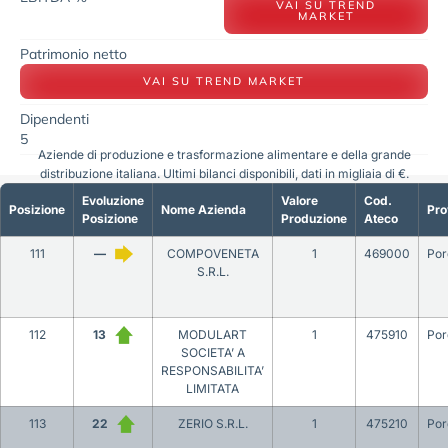
VAI SU TREND
MARKET
Patrimonio netto
VAI SU TREND MARKET
Dipendenti
5
Aziende di produzione e trasformazione alimentare e della grande
distribuzione italiana. Ultimi bilanci disponibili, dati in migliaia di €.
Evoluzione
Valore
Cod.
Posizione
Nome Azienda
Pro
Posizione
Produzione
Ateco
111
—
COMPOVENETA
1
469000
Por
S.R.L.
112
13
MODULART
1
475910
Por
SOCIETA’ A
RESPONSABILITA’
LIMITATA
113
22
ZERIO S.R.L.
1
475210
Por