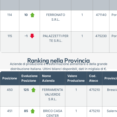
114
10
FERRONATO
1
471140
Por
S.R.L.
115
-1
PALAZZETTI PER
1
475230
Por
TE S.R.L.
Ranking nella Provincia
Aziende di produzione e trasformazione alimentare e della grande
distribuzione italiana. Ultimi bilanci disponibili, dati in migliaia di €.
Evoluzione
Nome
Valore
Cod.
Posizione
Provinci
Posizione
Azienda
Produzione
Ateco
450
125
FERRAMENTA
1
475210
Bresci
VALVERDE
S.R.L.
451
85
BRICO CASA
1
475210
Salern
CENTER