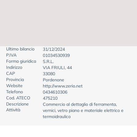
Ultimo bilancio
31/12/2024
P.IVA
01034530939
Forma giuridica
S.R.L.
Indirizzo
VIA FRIULI, 44
CAP
33080
Provincia
Pordenone
Website
http://www.zerio.net
Telefono
0434610306
Cod. ATECO
475210
Descrizione
Commercio al dettaglio di ferramenta,
Attività
vernici, vetro piano e materiale elettrico e
termoidraulico