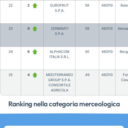
22
2
EUROFRUT
59
463110
Bol
S.P.A.
23
9
ZERBINATI
59
463110
Alessa
S.P.A.
24
6
ALPHACOM
50
463110
Ber
ITALIA S.R.L.
25
4
MEDITERRANEO
49
463110
For
GROUP S.P.A.
Ces
CONSORTILE
AGRICOLA
Ranking nella categoria merceologica