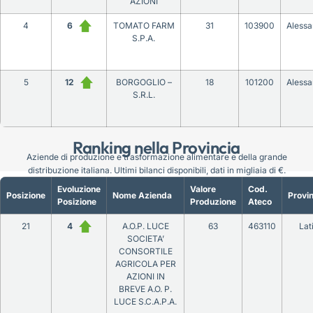
AZIONI
4
6
TOMATO FARM
31
103900
Alessa
S.P.A.
5
12
BORGOGLIO –
18
101200
Alessa
S.R.L.
Ranking nella Provincia
Aziende di produzione e trasformazione alimentare e della grande
distribuzione italiana. Ultimi bilanci disponibili, dati in migliaia di €.
Evoluzione
Valore
Cod.
Posizione
Nome Azienda
Provin
Posizione
Produzione
Ateco
21
4
A.O.P. LUCE
63
463110
Lat
SOCIETA’
CONSORTILE
AGRICOLA PER
AZIONI IN
BREVE A.O. P.
LUCE S.C.A.P.A.