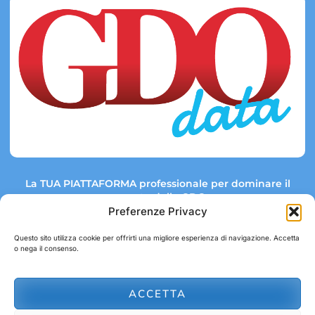
La TUA PIATTAFORMA professionale per dominare il
mercato della GDO.
Preferenze Privacy
Questo sito utilizza cookie per offrirti una migliore esperienza di navigazione. Accetta
o nega il consenso.
Link rapidi:
Contatti:
Tel: +39 051 082 8798
Mappa GDO
Trend Market
E-mail:
ACCETTA
abbonamenti@gdodata.it
Report GDO