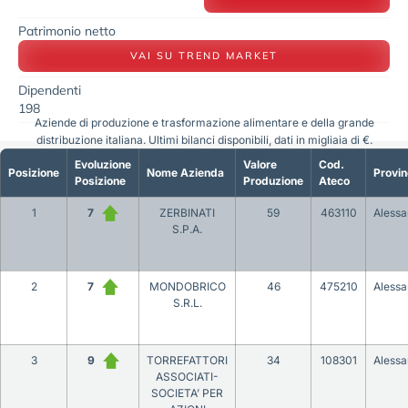
Patrimonio netto
VAI SU TREND MARKET
Dipendenti
198
Aziende di produzione e trasformazione alimentare e della grande
distribuzione italiana. Ultimi bilanci disponibili, dati in migliaia di €.
Evoluzione
Valore
Cod.
Posizione
Nome Azienda
Provin
Posizione
Produzione
Ateco
1
7
ZERBINATI
59
463110
Alessa
S.P.A.
2
7
MONDOBRICO
46
475210
Alessa
S.R.L.
3
9
TORREFATTORI
34
108301
Alessa
ASSOCIATI-
SOCIETA’ PER