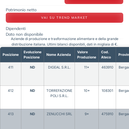
Patrimonio netto
VAI SU TREND MARKET
Dipendenti
Dato non disponibile
Aziende di produzione e trasformazione alimentare e della grande
distribuzione italiana. Ultimi bilanci disponibili, dati in migliaia di €.
Evoluzione
Valore
Cod.
Posizione
Nome Azienda
Provin
Posizione
Produzione
Ateco
411
ND
DIGEAL S.R.L.
11*
463910
Berg
412
ND
TORREFAZIONE
10*
108301
Berg
POLI S.R.L.
413
ND
ZENUCCHI SRL
9*
475910
Berg