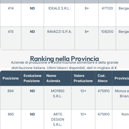
414
ND
IDEALE S.R.L.
8*
471120
Berg
415
ND
RAVAZZI S.P.A.
8*
108200
Berg
Ranking nella Provincia
Aziende di produzione e trasformazione alimentare e della grande
distribuzione italiana. Ultimi bilanci disponibili, dati in migliaia di €.
Evoluzione
Nome
Valore
Cod.
Posizione
Provinci
Posizione
Azienda
Produzione
Ateco
894
ND
MO1950
10*
475910
Monza e 
S.R.L.
Brian
895
ND
ARTE
10*
475910
Rom
DESIGN
S.R.L.