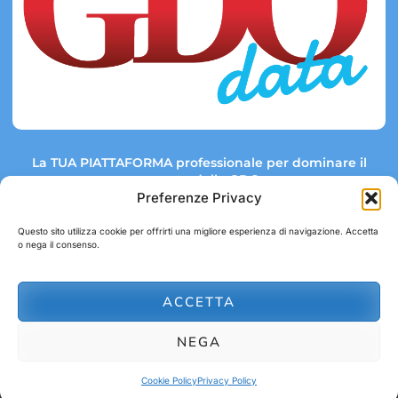
La TUA PIATTAFORMA professionale per dominare il
mercato della GDO.
Preferenze Privacy
Questo sito utilizza cookie per offrirti una migliore esperienza di navigazione. Accetta
o nega il consenso.
Link rapidi:
Contatti:
Tel: +39 051 082 8798
Mappa GDO
Trend Market
E-mail:
ACCETTA
abbonamenti@gdodata.it
Report GDO
NEGA
Privacy Policy
Cookie Policy
Cookie Policy
Privacy Policy
© 2026 GDOData.it - PR Italia Edizioni srl - P.Iva: 03044390353