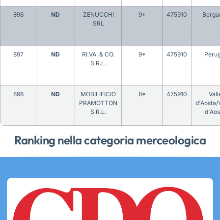
896
ND
ZENUCCHI
9*
475910
Berg
SRL
897
ND
RI.VA. & CO.
9*
475910
Perug
S.R.L.
898
ND
MOBILIFICIO
8*
475910
Vall
PRAMOTTON
d'Aosta/
S.R.L.
d'Aos
Ranking nella categoria merceologica