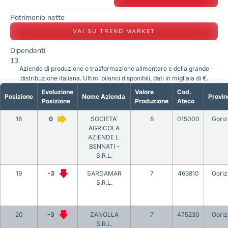
Patrimonio netto
VAI SU TREND MARKET
Dipendenti
13
Aziende di produzione e trasformazione alimentare e della grande
distribuzione italiana. Ultimi bilanci disponibili, dati in migliaia di €.
Evoluzione
Valore
Cod.
Posizione
Nome Azienda
Provin
Posizione
Produzione
Ateco
18
0
SOCIETA’
8
015000
Goriz
AGRICOLA
AZIENDE L.
BENNATI –
S.R.L.
19
-3
SARDAMAR
7
463810
Goriz
S.R.L.
20
-3
ZANOLLA
7
475230
Goriz
S.R.L.