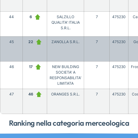
44
6
SALZILLO
7
475230
Ca
QUALITA’ ITALIA
S.R.L.
45
22
ZANOLLA S.R.L.
7
475230
Go
46
17
NEW BUILDING
7
475230
Fro
SOCIETA’ A
RESPONSABILITA’
LIMITATA
47
46
ORANGES S.R.L.
7
475230
Co
Ranking nella categoria merceologica