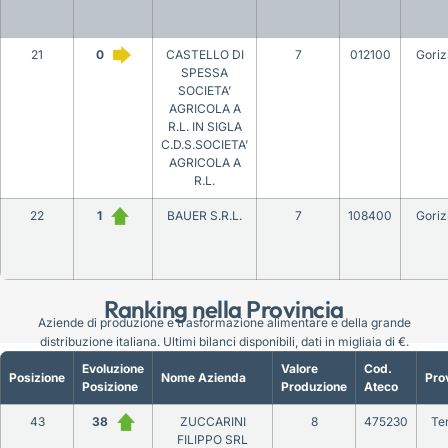
21
0
CASTELLO DI
7
012100
Goriz
SPESSA
SOCIETA’
AGRICOLA A
R.L. IN SIGLA
C.D.S.SOCIETA’
AGRICOLA A
R.L.
22
1
BAUER S.R.L.
7
108400
Goriz
Ranking nella Provincia
Aziende di produzione e trasformazione alimentare e della grande
distribuzione italiana. Ultimi bilanci disponibili, dati in migliaia di €.
Evoluzione
Valore
Cod.
Posizione
Nome Azienda
Pro
Posizione
Produzione
Ateco
43
38
ZUCCARINI
8
475230
Te
FILIPPO SRL