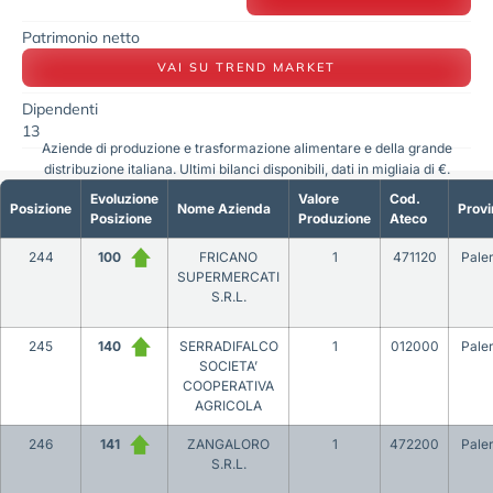
Patrimonio netto
VAI SU TREND MARKET
Dipendenti
13
Aziende di produzione e trasformazione alimentare e della grande
distribuzione italiana. Ultimi bilanci disponibili, dati in migliaia di €.
Evoluzione
Valore
Cod.
Posizione
Nome Azienda
Provi
Posizione
Produzione
Ateco
244
100
FRICANO
1
471120
Pale
SUPERMERCATI
S.R.L.
245
140
SERRADIFALCO
1
012000
Pale
SOCIETA’
COOPERATIVA
AGRICOLA
246
141
ZANGALORO
1
472200
Pale
S.R.L.