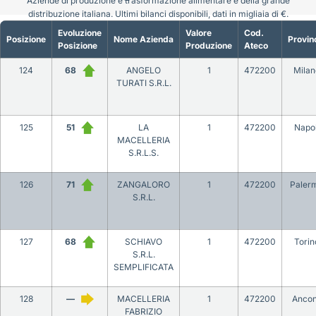
Aziende di produzione e trasformazione alimentare e della grande
distribuzione italiana. Ultimi bilanci disponibili, dati in migliaia di €.
Evoluzione
Valore
Cod.
Posizione
Nome Azienda
Provin
Posizione
Produzione
Ateco
124
68
ANGELO
1
472200
Milan
TURATI S.R.L.
125
51
LA
1
472200
Napol
MACELLERIA
S.R.L.S.
126
71
ZANGALORO
1
472200
Paler
S.R.L.
127
68
SCHIAVO
1
472200
Torin
S.R.L.
SEMPLIFICATA
128
—
MACELLERIA
1
472200
Anco
FABRIZIO