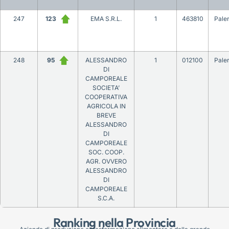
247
123
EMA S.R.L.
1
463810
Pale
248
95
ALESSANDRO
1
012100
Pale
DI
CAMPOREALE
SOCIETA’
COOPERATIVA
AGRICOLA IN
BREVE
ALESSANDRO
DI
CAMPOREALE
SOC. COOP.
AGR. OVVERO
ALESSANDRO
DI
CAMPOREALE
S.C.A.
Ranking nella Provincia