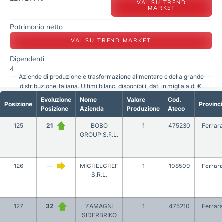
VAI SU TREND
MARKET
Patrimonio netto
VAI SU TREND MARKET
Dipendenti
4
Aziende di produzione e trasformazione alimentare e della grande
distribuzione italiana. Ultimi bilanci disponibili, dati in migliaia di €.
Evoluzione
Nome
Valore
Cod.
Posizione
Provinc
Posizione
Azienda
Produzione
Ateco
125
21
BOBO
1
475230
Ferrar
GROUP S.R.L.
126
—
MICHELCHEF
1
108509
Ferrar
S.R.L.
127
32
ZAMAGNI
1
475210
Ferrar
SIDERBRIKO