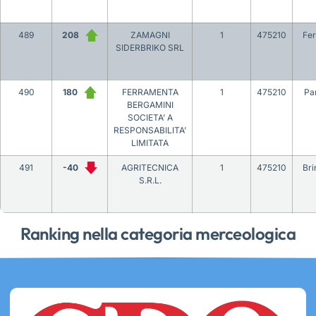
489
208
ZAMAGNI
1
475210
Fer
SIDERBRIKO SRL
490
180
FERRAMENTA
1
475210
Pa
BERGAMINI
SOCIETA’ A
RESPONSABILITA’
LIMITATA
491
-40
AGRITECNICA
1
475210
Bri
S.R.L.
Ranking nella categoria merceologica