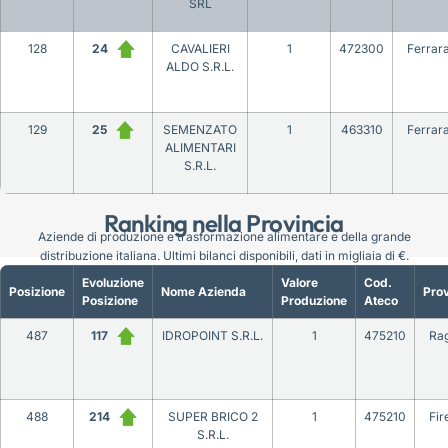
SRL
128
24
CAVALIERI
1
472300
Ferrar
ALDO S.R.L.
129
25
SEMENZATO
1
463310
Ferrar
ALIMENTARI
S.R.L.
Ranking nella Provincia
Aziende di produzione e trasformazione alimentare e della grande
distribuzione italiana. Ultimi bilanci disponibili, dati in migliaia di €.
Evoluzione
Valore
Cod.
Posizione
Nome Azienda
Prov
Posizione
Produzione
Ateco
487
117
IDROPOINT S.R.L.
1
475210
Ra
488
214
SUPER BRICO 2
1
475210
Fir
S.R.L.