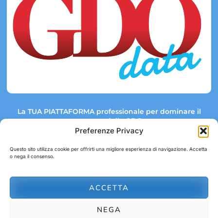
La TUA PIATTAFORMA professionale per dominare il
mercato della GDO.
Preferenze Privacy
Questo sito utilizza cookie per offrirti una migliore esperienza di navigazione. Accetta
o nega il consenso.
Link rapidi:
Contatti:
Tel: +39 051 082 8798
Mappa GDO
Trend Market
E-mail:
ACCETTA
abbonamenti@gdodata.it
Report GDO
NEGA