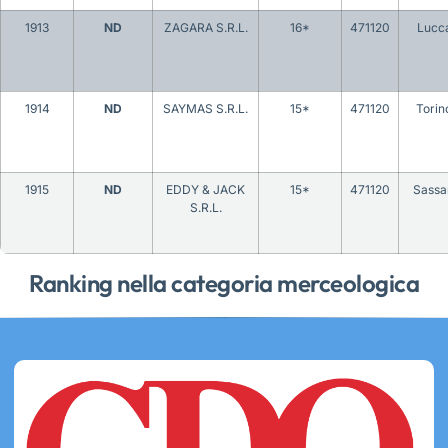
1913
ND
ZAGARA S.R.L.
16*
471120
Lucc
1914
ND
SAYMAS S.R.L.
15*
471120
Torin
1915
ND
EDDY & JACK
15*
471120
Sassa
S.R.L.
Ranking nella categoria merceologica