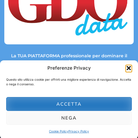
La TUA PIATTAFORMA professionale per dominare il
mercato della GDO.
Preferenze Privacy
Questo sito utilizza cookie per offrirti una migliore esperienza di navigazione. Accetta
o nega il consenso.
Link rapidi:
Contatti:
Tel: +39 051 082 8798
Mappa GDO
Trend Market
E-mail:
ACCETTA
abbonamenti@gdodata.it
Report GDO
NEGA
Privacy Policy
Cookie Policy
Cookie Policy
Privacy Policy
© 2026 GDOData.it - PR Italia Edizioni srl - P.Iva: 03044390353