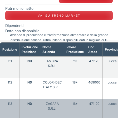
Patrimonio netto
VAI SU TREND MARKET
Dipendenti
Dato non disponibile
Aziende di produzione e trasformazione alimentare e della grande
distribuzione italiana. Ultimi bilanci disponibili, dati in migliaia di €.
Evoluzione
Nome
Valore
Cod.
Posizione
Provinci
Posizione
Azienda
Produzione
Ateco
111
ND
AMBRA
2*
471120
Lucca
S.R.L.
112
ND
COLOR-DEC
18*
469000
Lucca
ITALY S.R.L.
113
ND
ZAGARA
16*
471120
Lucca
S.R.L.