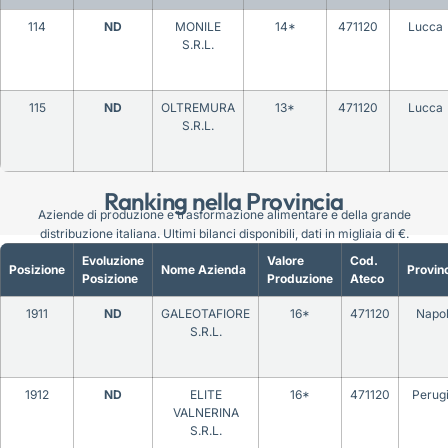
114
ND
MONILE
14*
471120
Lucca
S.R.L.
115
ND
OLTREMURA
13*
471120
Lucca
S.R.L.
Ranking nella Provincia
Aziende di produzione e trasformazione alimentare e della grande
distribuzione italiana. Ultimi bilanci disponibili, dati in migliaia di €.
Evoluzione
Valore
Cod.
Posizione
Nome Azienda
Provin
Posizione
Produzione
Ateco
1911
ND
GALEOTAFIORE
16*
471120
Napol
S.R.L.
1912
ND
ELITE
16*
471120
Perug
VALNERINA
S.R.L.