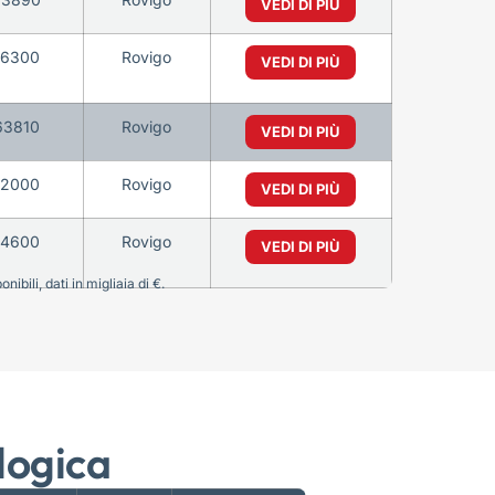
VEDI DI PIÙ
16300
Rovigo
VEDI DI PIÙ
63810
Rovigo
VEDI DI PIÙ
02000
Rovigo
VEDI DI PIÙ
14600
Rovigo
VEDI DI PIÙ
bili, dati in migliaia di €.
logica