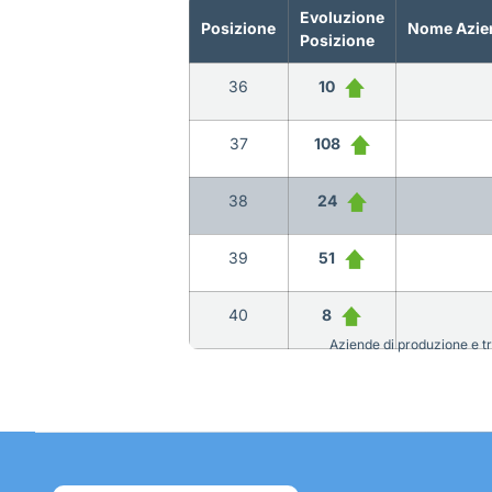
Evoluzione
Posizione
Nome Azie
Posizione
36
10
37
108
38
24
39
51
40
8
Aziende di produzione e tra