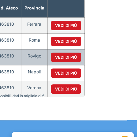
d. Ateco
Provincia
463810
Ferrara
VEDI DI PIÙ
463810
Roma
VEDI DI PIÙ
463810
Rovigo
VEDI DI PIÙ
463810
Napoli
VEDI DI PIÙ
463810
Verona
VEDI DI PIÙ
bili, dati in migliaia di €.