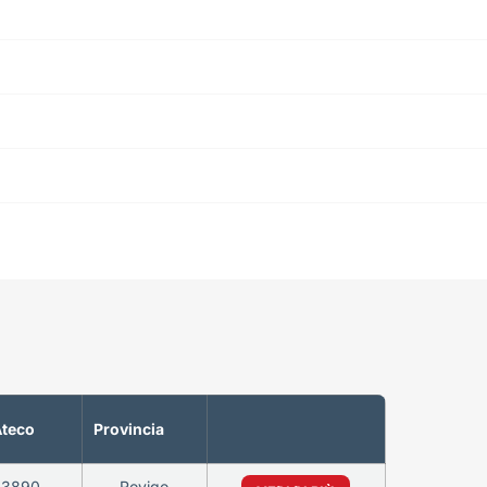
Ateco
Provincia
63890
Rovigo