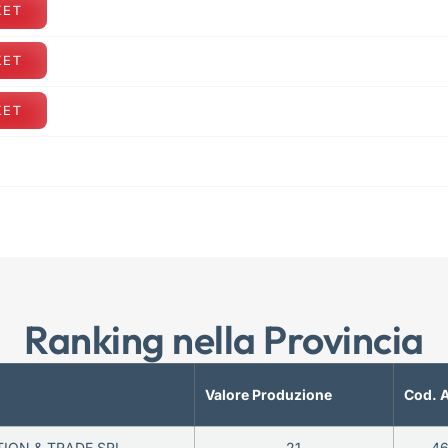
KET
KET
KET
Ranking nella Provincia
Valore Produzione
Cod. 
ION & TRADE SRL
21
4