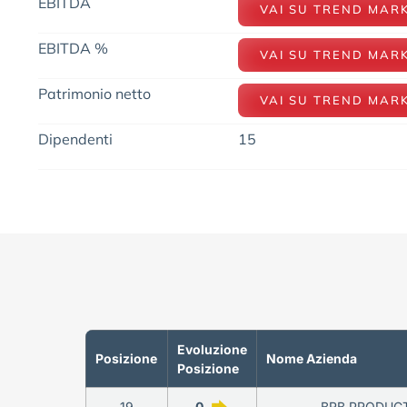
EBITDA
VAI SU TREND MAR
EBITDA %
VAI SU TREND MAR
Patrimonio netto
VAI SU TREND MAR
Dipendenti
15
Evoluzione
Posizione
Nome Azienda
Posizione
19
0
BRB PRODUCT