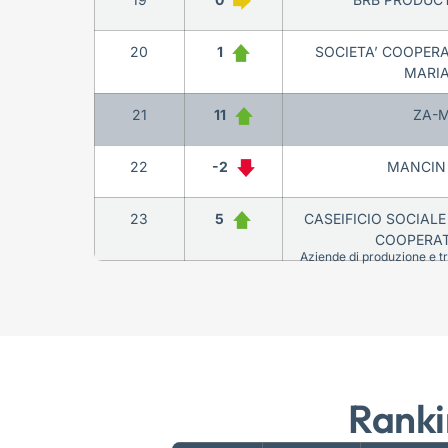
20
1
SOCIETA’ COOPER
MARI
21
11
ZA-M
22
-2
MANCIN 
23
5
CASEIFICIO SOCIALE
COOPERAT
Aziende di produzione e tra
Ranki