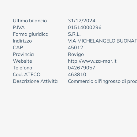
Ultimo bilancio
31/12/2024
P.IVA
01514000296
Forma giuridica
S.R.L.
Indirizzo
VIA MICHELANGELO BUONAR
CAP
45012
Provincia
Rovigo
Website
http://www.za-mar.it
Telefono
042679057
Cod. ATECO
463810
Descrizione Attività
Commercio all'ingrosso di prod