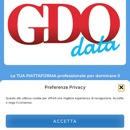
La TUA PIATTAFORMA professionale per dominare il
mercato della GDO.
Preferenze Privacy
Questo sito utilizza cookie per offrirti una migliore esperienza di navigazione. Accetta
o nega il consenso.
Link rapidi:
Contatti:
Tel: +39 051 082 8798
Mappa GDO
Trend Market
E-mail:
ACCETTA
abbonamenti@gdodata.it
Report GDO