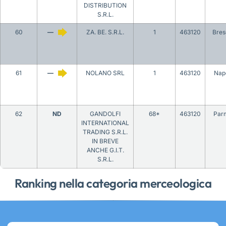
DISTRIBUTION
S.R.L.
60
—
ZA. BE. S.R.L.
1
463120
Bres
61
—
NOLANO SRL
1
463120
Napo
62
ND
GANDOLFI
68*
463120
Par
INTERNATIONAL
TRADING S.R.L.
IN BREVE
ANCHE G.I.T.
S.R.L.
Ranking nella categoria merceologica