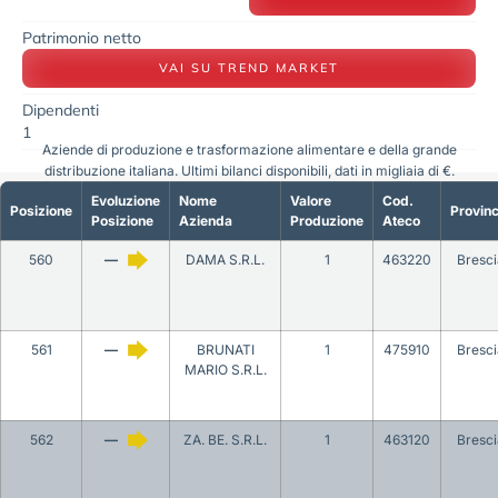
Patrimonio netto
VAI SU TREND MARKET
Dipendenti
1
Aziende di produzione e trasformazione alimentare e della grande
distribuzione italiana. Ultimi bilanci disponibili, dati in migliaia di €.
Evoluzione
Nome
Valore
Cod.
Posizione
Provinc
Posizione
Azienda
Produzione
Ateco
560
—
DAMA S.R.L.
1
463220
Bresci
561
—
BRUNATI
1
475910
Bresci
MARIO S.R.L.
562
—
ZA. BE. S.R.L.
1
463120
Bresci