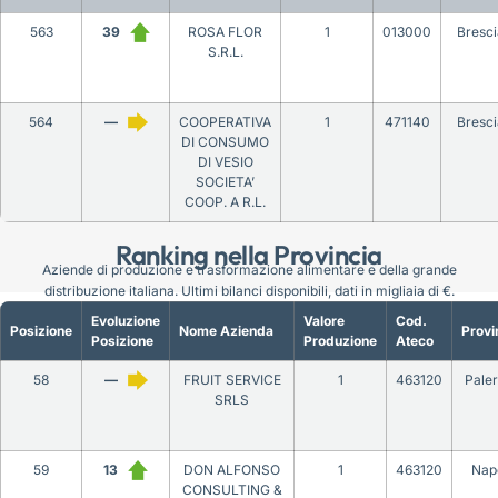
563
39
ROSA FLOR
1
013000
Bresci
S.R.L.
564
—
COOPERATIVA
1
471140
Bresci
DI CONSUMO
DI VESIO
SOCIETA’
COOP. A R.L.
Ranking nella Provincia
Aziende di produzione e trasformazione alimentare e della grande
distribuzione italiana. Ultimi bilanci disponibili, dati in migliaia di €.
Evoluzione
Valore
Cod.
Posizione
Nome Azienda
Provi
Posizione
Produzione
Ateco
58
—
FRUIT SERVICE
1
463120
Pale
SRLS
59
13
DON ALFONSO
1
463120
Napo
CONSULTING &