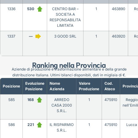
1336
530
CENTRO BAR –
1
463890
R
SOCIETA A
RESPONSABILITA
LIMITATA
1337
—
3 GOOD SRL
1
463920
R
Ranking nella Provincia
Aziende di produzione e trasformazione alimentare e della grande
distribuzione italiana. Ultimi bilanci disponibili, dati in migliaia di €.
Evoluzione
Nome
Valore
Cod.
Posizione
Provinci
Posizione
Azienda
Produzione
Ateco
585
168
ARREDO
1
475910
Reggio
CASA 2000
nell'Emil
S.R.L.
586
221
IL RISPARMIO
1
475910
Lucca
S.R.L.