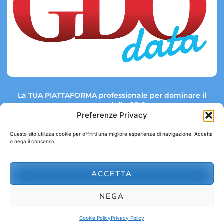
La TUA PIATTAFORMA professionale per dominare il
mercato della GDO.
Preferenze Privacy
Questo sito utilizza cookie per offrirti una migliore esperienza di navigazione. Accetta
o nega il consenso.
Link rapidi:
Contatti:
Tel: +39 051 082 8798
Mappa GDO
Trend Market
E-mail:
ACCETTA
abbonamenti@gdodata.it
Report GDO
NEGA
Privacy Policy
Cookie Policy
Cookie Policy
Privacy Policy
© 2026 GDOData.it - PR Italia Edizioni srl - P.Iva: 03044390353