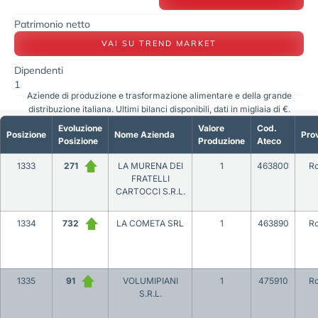
Patrimonio netto
VAI SU TREND MARKET
Dipendenti
1
Aziende di produzione e trasformazione alimentare e della grande
distribuzione italiana. Ultimi bilanci disponibili, dati in migliaia di €.
Evoluzione
Valore
Cod.
Posizione
Nome Azienda
Prov
Posizione
Produzione
Ateco
1333
271
LA MURENA DEI
1
463800
R
FRATELLI
CARTOCCI S.R.L.
1334
732
LA COMETA SRL
1
463890
R
1335
91
VOLUMIPIANI
1
475910
R
S.R.L.