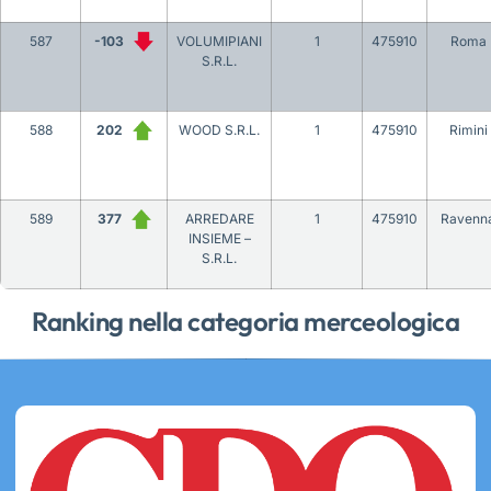
587
-103
VOLUMIPIANI
1
475910
Roma
S.R.L.
588
202
WOOD S.R.L.
1
475910
Rimini
589
377
ARREDARE
1
475910
Ravenn
INSIEME –
S.R.L.
Ranking nella categoria merceologica