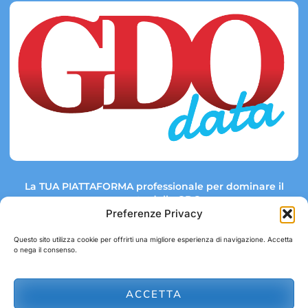
La TUA PIATTAFORMA professionale per dominare il
mercato della GDO.
Preferenze Privacy
Questo sito utilizza cookie per offrirti una migliore esperienza di navigazione. Accetta
o nega il consenso.
Link rapidi:
Contatti:
Tel: +39 051 082 8798
Mappa GDO
Trend Market
E-mail:
ACCETTA
abbonamenti@gdodata.it
Report GDO