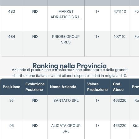
483
ND
MARKET
1*
471140
Fo
ADRIATICO S.R.L.
484
ND
PRIORE GROUP
1*
107110
Fo
SRLS
Ranking nella Provincia
Aziende di produzione e trasformazione alimentare e della grande
distribuzione italiana. Ultimi bilanci disponibili, dati in migliaia di €.
Evoluzione
Valore
Cod.
Posizione
Nome Azienda
Pro
Posizione
Produzione
Ateco
95
ND
SANTATO SRL
1*
463220
Ro
96
ND
ALICATA GROUP
1*
463220
Sir
SRL