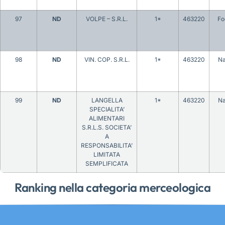
97
ND
VOLPE – S.R.L.
1*
463220
Fo
98
ND
VIN. COP. S.R.L.
1*
463220
Na
99
ND
LANGELLA
1*
463220
Na
SPECIALITA’
ALIMENTARI
S.R.L.S. SOCIETA’
A
RESPONSABILITA’
LIMITATA
SEMPLIFICATA
Ranking nella categoria merceologica