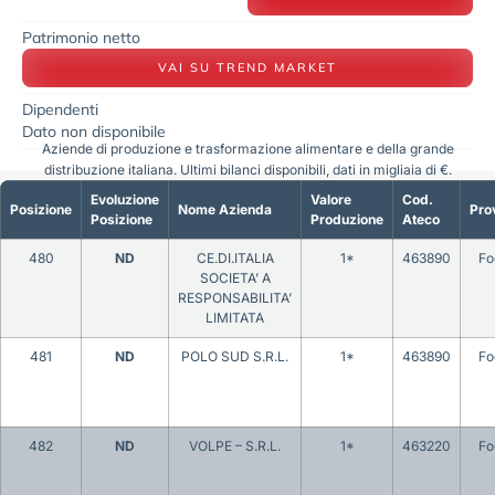
Patrimonio netto
VAI SU TREND MARKET
Dipendenti
Dato non disponibile
Aziende di produzione e trasformazione alimentare e della grande
distribuzione italiana. Ultimi bilanci disponibili, dati in migliaia di €.
Evoluzione
Valore
Cod.
Posizione
Nome Azienda
Pro
Posizione
Produzione
Ateco
480
ND
CE.DI.ITALIA
1*
463890
Fo
SOCIETA’ A
RESPONSABILITA’
LIMITATA
481
ND
POLO SUD S.R.L.
1*
463890
Fo
482
ND
VOLPE – S.R.L.
1*
463220
Fo