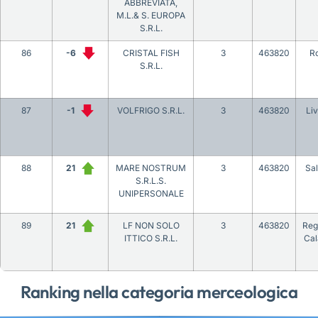
ABBREVIATA,
M.L.& S. EUROPA
S.R.L.
86
-6
CRISTAL FISH
3
463820
R
S.R.L.
87
-1
VOLFRIGO S.R.L.
3
463820
Li
88
21
MARE NOSTRUM
3
463820
Sa
S.R.L.S.
UNIPERSONALE
89
21
LF NON SOLO
3
463820
Reg
ITTICO S.R.L.
Cal
Ranking nella categoria merceologica