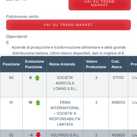
VAI SU TREND
MARKET
Patrimonio netto
VAI SU TREND MARKET
Dipendenti
6
Aziende di produzione e trasformazione alimentare e della grande
distribuzione italiana. Ultimi bilanci disponibili, dati in migliaia di €.
Evoluzione
Valore
Cod.
Posizione
Nome Azienda
Pro
Posizione
Produzione
Ateco
60
8
SOCIETA’
3
011110
Li
AGRICOLA
LOMAS S.R.L.
61
19
ERMA
3
469000
Li
INTERNATIONAL
– SOCIETA’ A
RESPONSABILITA’
LIMITATA
62
-4
VOLFRIGO S.R.L.
3
463820
Li