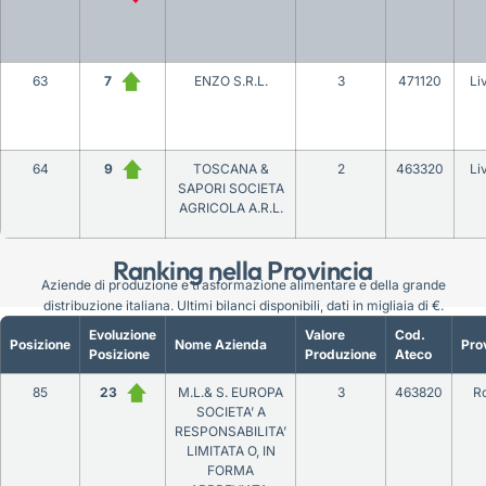
63
7
ENZO S.R.L.
3
471120
Li
64
9
TOSCANA &
2
463320
Li
SAPORI SOCIETA
AGRICOLA A.R.L.
Ranking nella Provincia
Aziende di produzione e trasformazione alimentare e della grande
distribuzione italiana. Ultimi bilanci disponibili, dati in migliaia di €.
Evoluzione
Valore
Cod.
Posizione
Nome Azienda
Pro
Posizione
Produzione
Ateco
85
23
M.L.& S. EUROPA
3
463820
R
SOCIETA’ A
RESPONSABILITA’
LIMITATA O, IN
FORMA