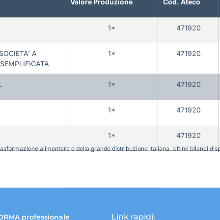
Valore Produzione
Cod. Ateco
1*
471920
SOCIETA’ A
1*
471920
 SEMPLIFICATA
L
1*
471920
1*
471920
1*
471920
sformazione alimentare e della grande distribuzione italiana. Ultimi bilanci disponi
Link rapidi:
ORMA professionale