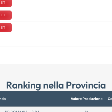
KET
KET
KET
Ranking nella Provincia
nda
Valore Produzione
Co
BRICOMANIA – S.R.L.
1*