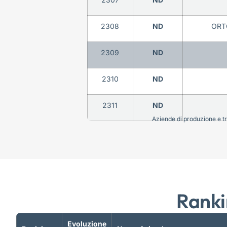
2308
ND
ORT
2309
ND
2310
ND
2311
ND
Aziende di produzione e tra
Ranki
Evoluzione