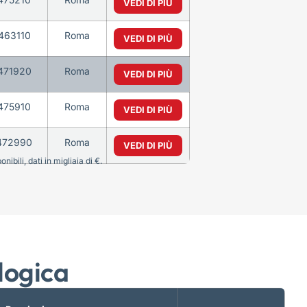
VEDI DI PIÙ
463110
Roma
VEDI DI PIÙ
471920
Roma
VEDI DI PIÙ
475910
Roma
VEDI DI PIÙ
472990
Roma
VEDI DI PIÙ
bili, dati in migliaia di €.
logica