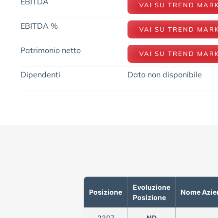
EBITDA
VAI SU TREND MAR
EBITDA %
VAI SU TREND MAR
Patrimonio netto
VAI SU TREND MAR
Dipendenti
Dato non disponibile
Evoluzione
Posizione
Nome Azie
Posizione
2307
ND