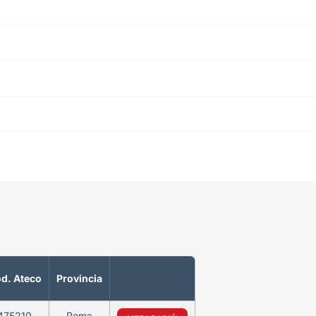
d. Ateco
Provincia
475210
Roma