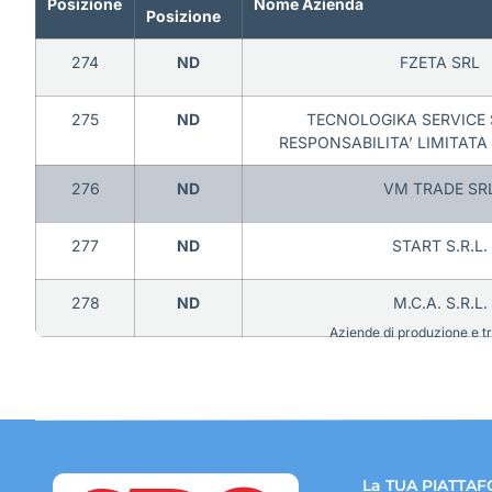
Posizione
Nome Azienda
Posizione
274
ND
FZETA SRL
275
ND
TECNOLOGIKA SERVICE 
RESPONSABILITA’ LIMITATA
276
ND
VM TRADE SR
277
ND
START S.R.L.
278
ND
M.C.A. S.R.L.
Aziende di produzione e tra
La TUA PIATTAF