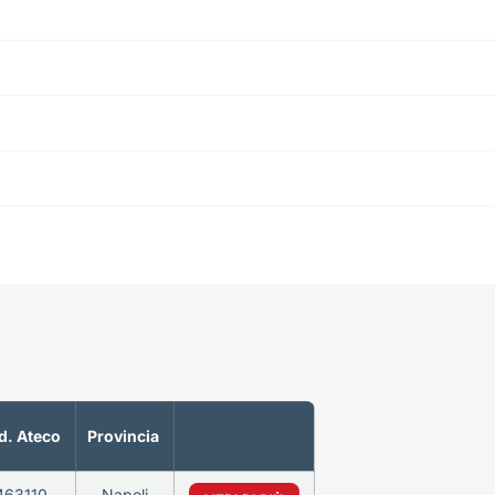
d. Ateco
Provincia
463110
Napoli