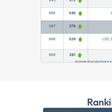
996
545
997
379
998
529
LDC 
999
281
Aziende di produzione e tra
Ranki