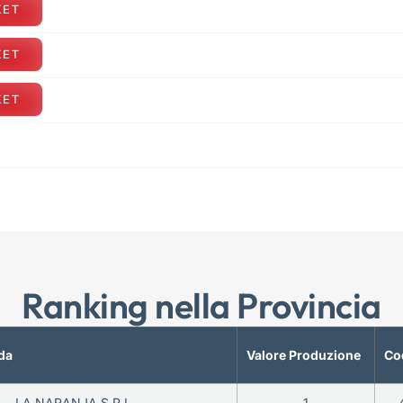
KET
KET
KET
Ranking nella Provincia
da
Valore Produzione
Co
LA NARANJA S.R.L.
1