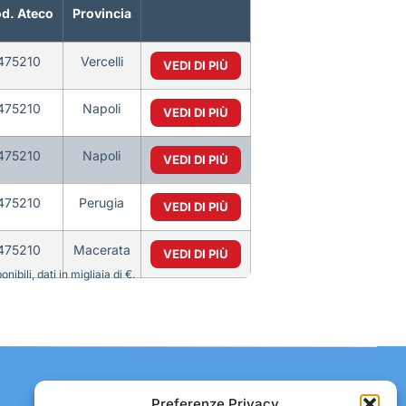
d. Ateco
Provincia
475210
Vercelli
VEDI DI PIÙ
475210
Napoli
VEDI DI PIÙ
475210
Napoli
VEDI DI PIÙ
475210
Perugia
VEDI DI PIÙ
475210
Macerata
VEDI DI PIÙ
bili, dati in migliaia di €.
Contatti:
Preferenze Privacy