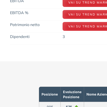
EBITDA
VAI SU TREND MAR
EBITDA %
VAI SU TREND MAR
Patrimonio netto
VAI SU TREND MAR
Dipendenti
3
Evoluzione
Posizione
Nome Azien
Posizione
995
575