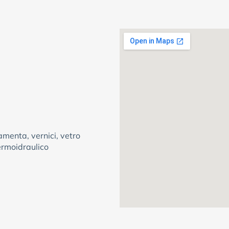
amenta, vernici, vetro
termoidraulico