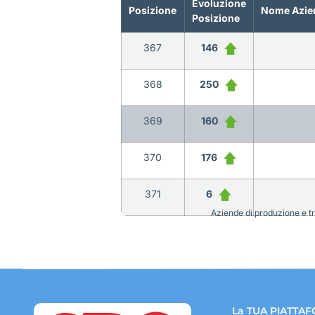
Evoluzione
Posizione
Nome Azie
Posizione
367
146
368
250
369
160
370
176
371
6
Aziende di produzione e tra
La TUA PIATTAF