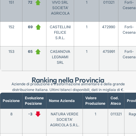
151
72
VIVO SRL
1
011321
Forlì-
SOCIETA’
Cesena
AGRICOLA
152
69
CASTELLINI
1
472990
Forlì-
FELICE
Cesena
S.R.L.
153
65
CASANOVA
1
475991
Forlì-
LEGNAMI
Cesena
SRL
Ranking nella Provincia
Aziende di produzione e trasformazione alimentare e della grande
distribuzione italiana. Ultimi bilanci disponibili, dati in migliaia di €.
Evoluzione
Valore
Cod.
Posizione
Nome Azienda
Provi
Posizione
Produzione
Ateco
8
-3
NATURA VERDE
1
011321
Rag
SOCIETA’
AGRICOLA S.R.L.