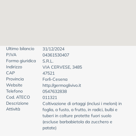
Ultimo bilancio
31/12/2024
P.IVA
04361530407
Forma giuridica
S.R.L.
Indirizzo
VIA CERVESE, 3485
CAP
47521
Provincia
Forlì-Cesena
Website
http://germoglivivo.it
Telefono
0547632838
Cod. ATECO
011321
Descrizione
Coltivazione di ortaggi (inclusi i meloni) in
Attività
foglia, a fusto, a frutto, in radici, bulbi e
tuberi in colture protette fuori suolo
(escluse barbabietola da zucchero e
patate)