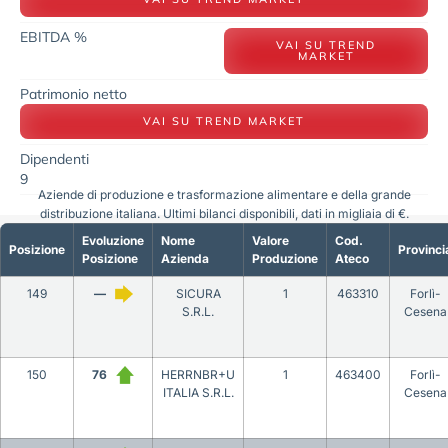
EBITDA %
VAI SU TREND
MARKET
Patrimonio netto
VAI SU TREND MARKET
Dipendenti
9
Aziende di produzione e trasformazione alimentare e della grande
distribuzione italiana. Ultimi bilanci disponibili, dati in migliaia di €.
Evoluzione
Nome
Valore
Cod.
Posizione
Provinci
Posizione
Azienda
Produzione
Ateco
149
—
SICURA
1
463310
Forlì-
S.R.L.
Cesena
150
76
HERRNBR+U
1
463400
Forlì-
ITALIA S.R.L.
Cesena