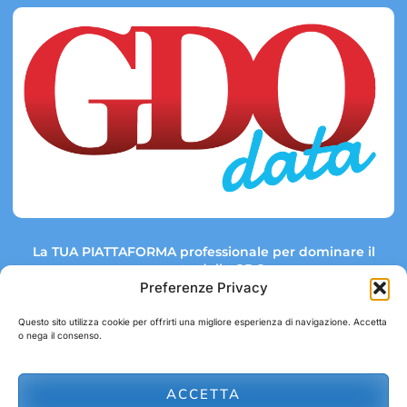
La TUA PIATTAFORMA professionale per dominare il
mercato della GDO.
Preferenze Privacy
Questo sito utilizza cookie per offrirti una migliore esperienza di navigazione. Accetta
o nega il consenso.
Link rapidi:
Contatti:
Tel: +39 051 082 8798
Mappa GDO
Trend Market
E-mail:
ACCETTA
abbonamenti@gdodata.it
Report GDO