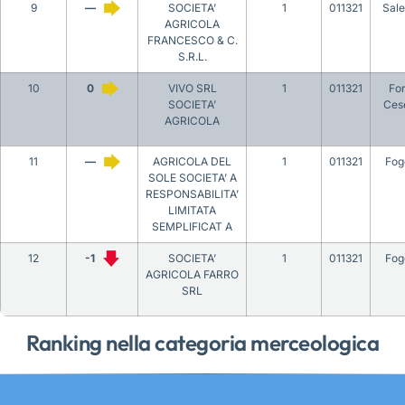
9
—
SOCIETA’
1
011321
Sal
AGRICOLA
FRANCESCO & C.
S.R.L.
10
0
VIVO SRL
1
011321
For
SOCIETA’
Ces
AGRICOLA
11
—
AGRICOLA DEL
1
011321
Fog
SOLE SOCIETA’ A
RESPONSABILITA’
LIMITATA
SEMPLIFICAT A
12
-1
SOCIETA’
1
011321
Fog
AGRICOLA FARRO
SRL
Ranking nella categoria merceologica