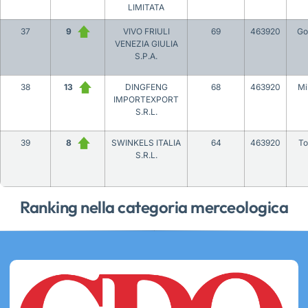
LIMITATA
37
9
VIVO FRIULI
69
463920
Go
VENEZIA GIULIA
S.P.A.
38
13
DINGFENG
68
463920
Mi
IMPORTEXPORT
S.R.L.
39
8
SWINKELS ITALIA
64
463920
To
S.R.L.
Ranking nella categoria merceologica