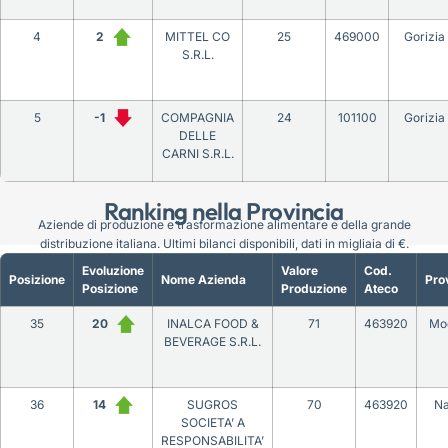
4
2
MITTEL CO
25
469000
Gorizia
S.R.L.
5
-1
COMPAGNIA
24
101100
Gorizia
DELLE
CARNI S.R.L.
Ranking nella Provincia
Aziende di produzione e trasformazione alimentare e della grande
distribuzione italiana. Ultimi bilanci disponibili, dati in migliaia di €.
Evoluzione
Valore
Cod.
Posizione
Nome Azienda
Pro
Posizione
Produzione
Ateco
35
20
INALCA FOOD &
71
463920
Mo
BEVERAGE S.R.L.
36
14
SUGROS
70
463920
Na
SOCIETA’ A
RESPONSABILITA’