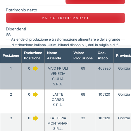
Patrimonio netto
VAI SU TREND MARKET
Dipendenti
68
Aziende di produzione e trasformazione alimentare e della grande
distribuzione italiana. Ultimi bilanci disponibili, dati in migliaia di €.
Evoluzione
Nome
Valore
Cod.
Posizione
Provinci
Posizione
Azienda
Produzione
Ateco
1
0
VIVO FRIULI
69
463920
Gorizia
VENEZIA
GIULIA
S.P.A.
2
0
LATTE
68
105120
Gorizia
CARSO
S.P.A.
3
0
LATTERIA
33
105120
Gorizia
MONTANARI
S.R.L.