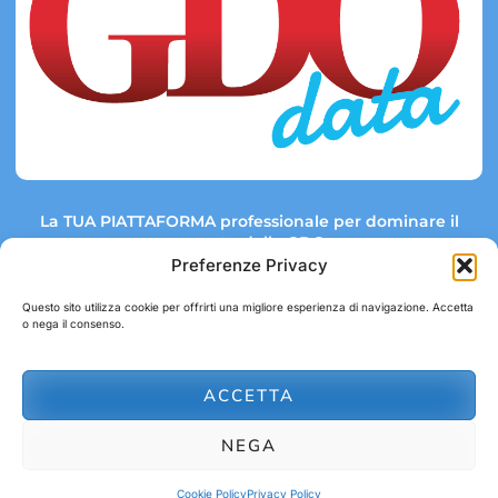
La TUA PIATTAFORMA professionale per dominare il
mercato della GDO.
Preferenze Privacy
Questo sito utilizza cookie per offrirti una migliore esperienza di navigazione. Accetta
o nega il consenso.
Link rapidi:
Contatti:
Tel: +39 051 082 8798
Mappa GDO
Trend Market
E-mail:
ACCETTA
abbonamenti@gdodata.it
Report GDO
NEGA
Privacy Policy
Cookie Policy
Cookie Policy
Privacy Policy