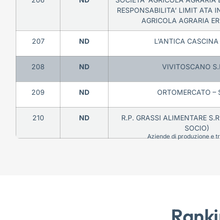
RESPONSABILITA’ LIMIT ATA I
AGRICOLA AGRARIA ERI
207
ND
L’ANTICA CASCINA 
208
ND
VIVITOSCANO S.R
209
ND
ORTOMERCATO – S
210
ND
R.P. GRASSI ALIMENTARE S.R
SOCIO)
Aziende di produzione e tra
Ranki