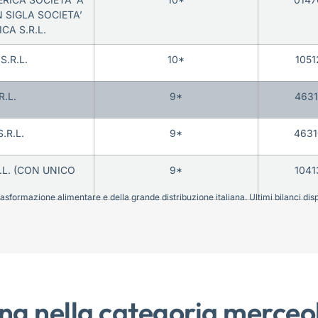
N SIGLA SOCIETA’
CA S.R.L.
S.R.L.
10*
1051
.L.
9*
4631
.R.L.
9*
4631
.L. (CON UNICO
9*
1041
sformazione alimentare e della grande distribuzione italiana. Ultimi bilanci disponi
ng nella categoria merceo