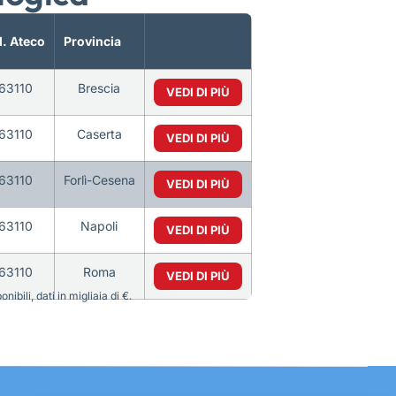
. Ateco
Provincia
63110
Brescia
VEDI DI PIÙ
63110
Caserta
VEDI DI PIÙ
63110
Forlì-Cesena
VEDI DI PIÙ
63110
Napoli
VEDI DI PIÙ
63110
Roma
VEDI DI PIÙ
bili, dati in migliaia di €.