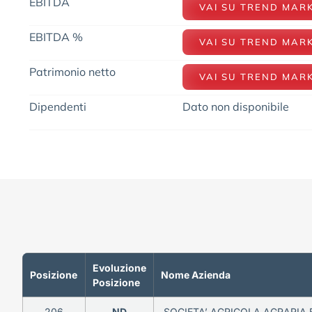
EBITDA
VAI SU TREND MAR
EBITDA %
VAI SU TREND MAR
Patrimonio netto
VAI SU TREND MAR
Dipendenti
Dato non disponibile
Evoluzione
Posizione
Nome Azienda
Posizione
206
ND
SOCIETA’ AGRICOLA AGRARIA E