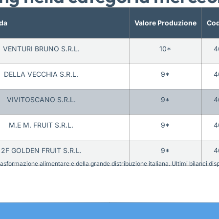
da
Valore Produzione
Cod
VENTURI BRUNO S.R.L.
10*
4
DELLA VECCHIA S.R.L.
9*
4
VIVITOSCANO S.R.L.
9*
4
M.E M. FRUIT S.R.L.
9*
4
2F GOLDEN FRUIT S.R.L.
9*
4
sformazione alimentare e della grande distribuzione italiana. Ultimi bilanci disponi