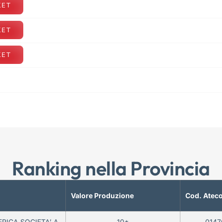
KET
KET
KET
Ranking nella Provincia
Valore Produzione
Cod. Atec
RICA SOCIETA’ A
10*
0147