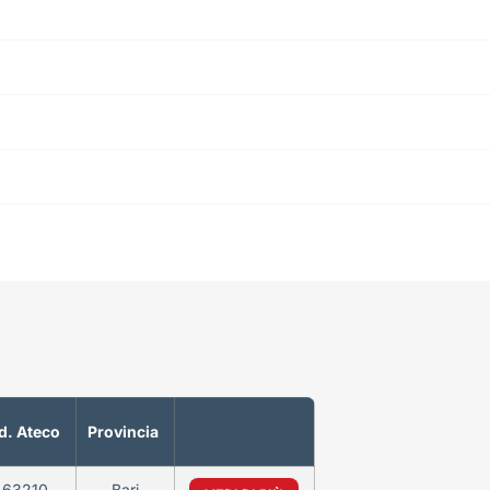
d. Ateco
Provincia
463210
Bari