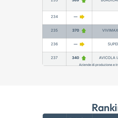
234
—
235
370
VIVIMAX 
236
—
SUPE
237
340
AVICOLA I
Aziende di produzione e tra
Ranki