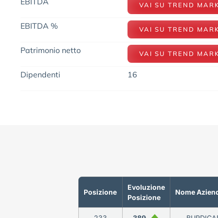
EBITDA
VAI SU TREND MAR
EBITDA %
VAI SU TREND MAR
Patrimonio netto
VAI SU TREND MAR
Dipendenti
16
Evoluzione
Posizione
Nome Azien
Posizione
233
389
BURDICAR