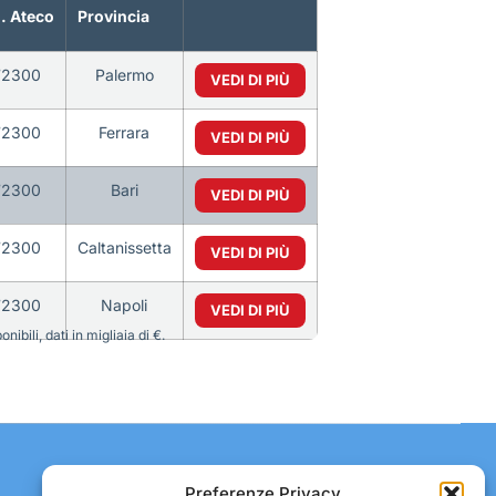
. Ateco
Provincia
72300
Palermo
VEDI DI PIÙ
72300
Ferrara
VEDI DI PIÙ
72300
Bari
VEDI DI PIÙ
72300
Caltanissetta
VEDI DI PIÙ
72300
Napoli
VEDI DI PIÙ
bili, dati in migliaia di €.
Contatti:
Preferenze Privacy