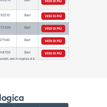
VEDI DI PIÙ
110210
Bari
VEDI DI PIÙ
472300
Bari
VEDI DI PIÙ
471140
Bari
VEDI DI PIÙ
014700
Bari
VEDI DI PIÙ
bili, dati in migliaia di €.
logica