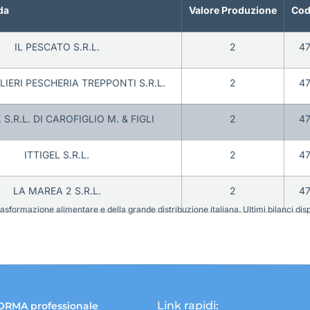
da
Valore Produzione
Cod
IL PESCATO S.R.L.
2
4
ALIERI PESCHERIA TREPPONTI S.R.L.
2
4
S.R.L. DI CAROFIGLIO M. & FIGLI
2
4
ITTIGEL S.R.L.
2
4
LA MAREA 2 S.R.L.
2
4
sformazione alimentare e della grande distribuzione italiana. Ultimi bilanci disponi
Link rapidi:
ORMA professionale