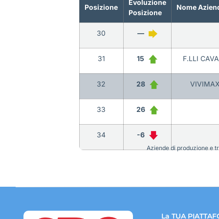
Evoluzione
Posizione
Nome Azien
Posizione
30
—
31
15
F.LLI CAV
32
28
VIVIMAX 
33
26
34
-6
Aziende di produzione e tra
La TUA PIATTAF