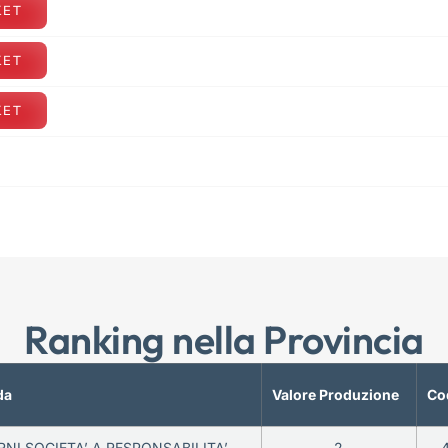
KET
KET
KET
Ranking nella Provincia
da
Valore Produzione
Co
NI SOCIETA’ A RESPONSABILITA’
2