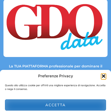
La TUA PIATTAFORMA professionale per dominare il
mercato della GDO.
Preferenze Privacy
Questo sito utilizza cookie per offrirti una migliore esperienza di navigazione. Accetta
o nega il consenso.
Link rapidi:
Contatti:
Tel: +39 051 082 8798
Mappa GDO
Trend Market
E-mail:
ACCETTA
abbonamenti@gdodata.it
Report GDO