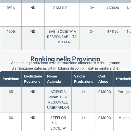
1604
ND
SAM S.R.L.
3*
463920
Na
1605
ND
SABI SOCIETA’ A
3*
471120
Na
RESPONSABILITA’
LIMITATA
Ranking nella Provincia
Aziende di produzione e trasformazione alimentare e della grande
distribuzione italiana. Ultimi bilanci disponibili, dati in migliaia di €.
Evoluzione
Nome
Valore
Cod.
Posizione
Provinci
Posizione
Azienda
Produzione
Ateco
65
ND
AZIENDA
4*
013000
Perugia
VIVAISTICA
REGIONALE
UMBRAFLOR
66
ND
STEFLOR
4*
013000
Milano
S.R.L. –
SOCIETA’