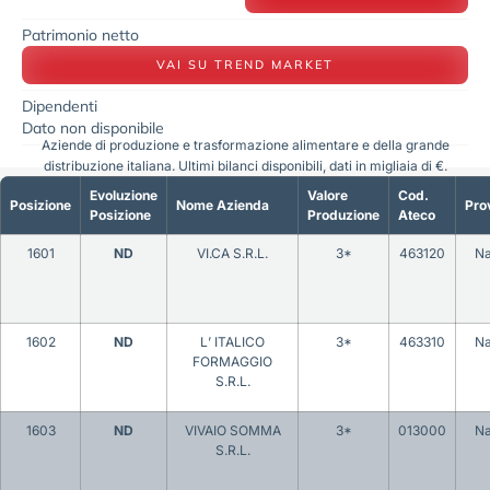
Patrimonio netto
VAI SU TREND MARKET
Dipendenti
Dato non disponibile
Aziende di produzione e trasformazione alimentare e della grande
distribuzione italiana. Ultimi bilanci disponibili, dati in migliaia di €.
Evoluzione
Valore
Cod.
Posizione
Nome Azienda
Pro
Posizione
Produzione
Ateco
1601
ND
VI.CA S.R.L.
3*
463120
Na
1602
ND
L’ ITALICO
3*
463310
Na
FORMAGGIO
S.R.L.
1603
ND
VIVAIO SOMMA
3*
013000
Na
S.R.L.