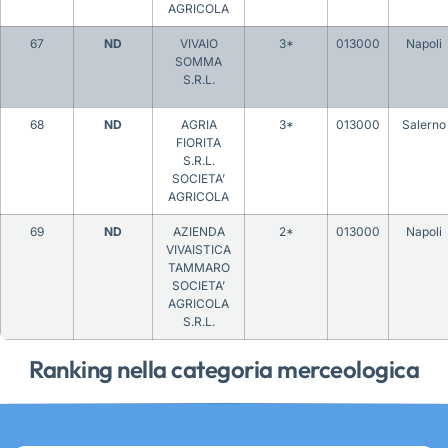
AGRICOLA
67
ND
VIVAIO
3*
013000
Napoli
SOMMA
S.R.L.
68
ND
AGRIA
3*
013000
Salerno
FIORITA
S.R.L.
SOCIETA’
AGRICOLA
69
ND
AZIENDA
2*
013000
Napoli
VIVAISTICA
TAMMARO
SOCIETA’
AGRICOLA
S.R.L.
Ranking nella categoria merceologica