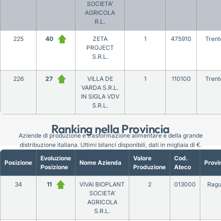
SOCIETA’
AGRICOLA
R.L.
225
40
ZETA
1
475910
Trent
PROJECT
S.R.L.
226
27
VILLA DE
1
110100
Trent
VARDA S.R.L.
IN SIGLA VDV
S.R.L.
Ranking nella Provincia
Aziende di produzione e trasformazione alimentare e della grande
distribuzione italiana. Ultimi bilanci disponibili, dati in migliaia di €.
Evoluzione
Valore
Cod.
Posizione
Nome Azienda
Provi
Posizione
Produzione
Ateco
34
11
VIVAI BIOPLANT
2
013000
Ragu
SOCIETA’
AGRICOLA
S.R.L.