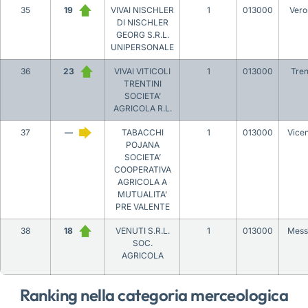
35
19
VIVAI NISCHLER
1
013000
Vero
DI NISCHLER
GEORG S.R.L.
UNIPERSONALE
36
23
VIVAI VITICOLI
1
013000
Tren
TRENTINI
SOCIETA’
AGRICOLA R.L.
37
—
TABACCHI
1
013000
Vice
POJANA
SOCIETA’
COOPERATIVA
AGRICOLA A
MUTUALITA’
PRE VALENTE
38
18
VENUTI S.R.L.
1
013000
Mess
SOC.
AGRICOLA
Ranking nella categoria merceologica