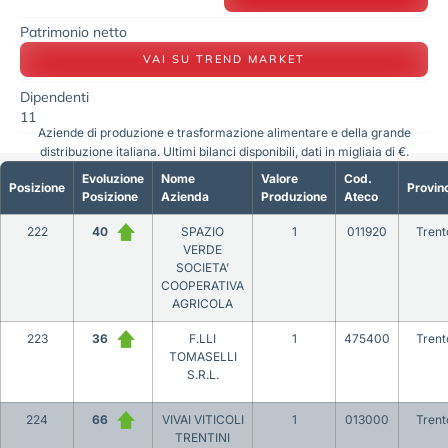
Patrimonio netto
VAI SU TREND MARKET
Dipendenti
11
Aziende di produzione e trasformazione alimentare e della grande
distribuzione italiana. Ultimi bilanci disponibili, dati in migliaia di €.
Evoluzione
Nome
Valore
Cod.
Posizione
Provin
Posizione
Azienda
Produzione
Ateco
222
40
SPAZIO
1
011920
Trent
VERDE
SOCIETA’
COOPERATIVA
AGRICOLA
223
36
F.LLI
1
475400
Trent
TOMASELLI
S.R.L.
224
66
VIVAI VITICOLI
1
013000
Trent
TRENTINI