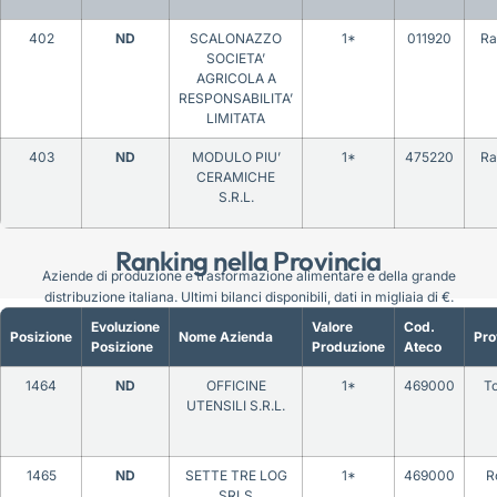
402
ND
SCALONAZZO
1*
011920
Ra
SOCIETA’
AGRICOLA A
RESPONSABILITA’
LIMITATA
403
ND
MODULO PIU’
1*
475220
Ra
CERAMICHE
S.R.L.
Ranking nella Provincia
Aziende di produzione e trasformazione alimentare e della grande
distribuzione italiana. Ultimi bilanci disponibili, dati in migliaia di €.
Evoluzione
Valore
Cod.
Posizione
Nome Azienda
Pro
Posizione
Produzione
Ateco
1464
ND
OFFICINE
1*
469000
To
UTENSILI S.R.L.
1465
ND
SETTE TRE LOG
1*
469000
R
SRLS