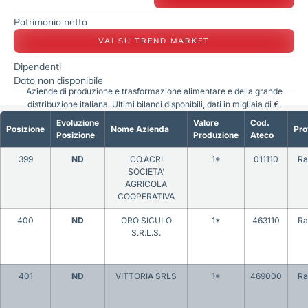
Patrimonio netto
VAI SU TREND MARKET
Dipendenti
Dato non disponibile
Aziende di produzione e trasformazione alimentare e della grande
distribuzione italiana. Ultimi bilanci disponibili, dati in migliaia di €.
Evoluzione
Valore
Cod.
Posizione
Nome Azienda
Pro
Posizione
Produzione
Ateco
399
ND
CO.ACRI
1*
011110
Ra
SOCIETA’
AGRICOLA
COOPERATIVA
400
ND
ORO SICULO
1*
463110
Ra
S.R.L.S.
401
ND
VITTORIA SRLS
1*
469000
Ra