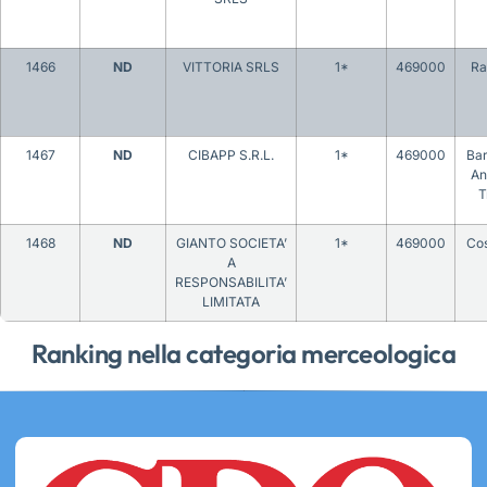
1466
ND
VITTORIA SRLS
1*
469000
Ra
1467
ND
CIBAPP S.R.L.
1*
469000
Bar
An
T
1468
ND
GIANTO SOCIETA’
1*
469000
Co
A
RESPONSABILITA’
LIMITATA
Ranking nella categoria merceologica