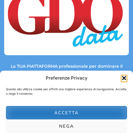
La TUA PIATTAFORMA professionale per dominare il
mercato della GDO.
Preferenze Privacy
Questo sito utilizza cookie per offrirti una migliore esperienza di navigazione. Accetta
o nega il consenso.
Link rapidi:
Contatti:
Tel: +39 051 082 8798
Mappa GDO
Trend Market
E-mail:
ACCETTA
abbonamenti@gdodata.it
Report GDO
NEGA