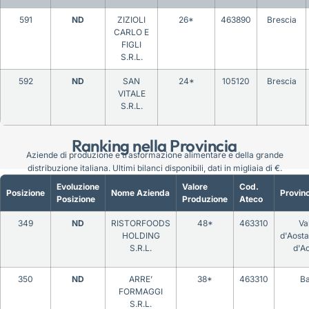
591
ND
ZIZIOLI
26*
463890
Brescia
CARLO E
FIGLI
S.R.L.
592
ND
SAN
24*
105120
Brescia
VITALE
S.R.L.
Ranking nella Provincia
Aziende di produzione e trasformazione alimentare e della grande
distribuzione italiana. Ultimi bilanci disponibili, dati in migliaia di €.
Evoluzione
Valore
Cod.
Posizione
Nome Azienda
Provinc
Posizione
Produzione
Ateco
349
ND
RISTORFOODS
48*
463310
Va
HOLDING
d'Aosta
S.R.L.
d'A
350
ND
ARRE’
38*
463310
Ba
FORMAGGI
S.R.L.