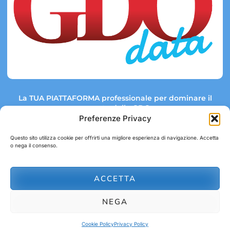
La TUA PIATTAFORMA professionale per dominare il
mercato della GDO.
Preferenze Privacy
Questo sito utilizza cookie per offrirti una migliore esperienza di navigazione. Accetta
o nega il consenso.
Link rapidi:
Contatti:
Tel: +39 051 082 8798
Mappa GDO
Trend Market
E-mail:
ACCETTA
abbonamenti@gdodata.it
Report GDO
NEGA
Privacy Policy
Cookie Policy
Cookie Policy
Privacy Policy
© 2026 GDOData.it - PR Italia Edizioni srl - P.Iva: 03044390353