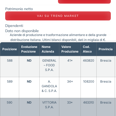
Patrimonio netto
VAI SU TREND MARKET
Dipendenti
Dato non disponibile
Aziende di produzione e trasformazione alimentare e della grande
distribuzione italiana. Ultimi bilanci disponibili, dati in migliaia di €.
Evoluzione
Nome
Valore
Cod.
Posizione
Provincia
Posizione
Azienda
Produzione
Ateco
588
ND
GENERAL
41*
463820
Brescia
– FOOD
S.P.A.
589
ND
A.
34*
108200
Brescia
GANDOLA
& C. S.P.A.
590
ND
VITTORIA
33*
463310
Brescia
S.P.A.