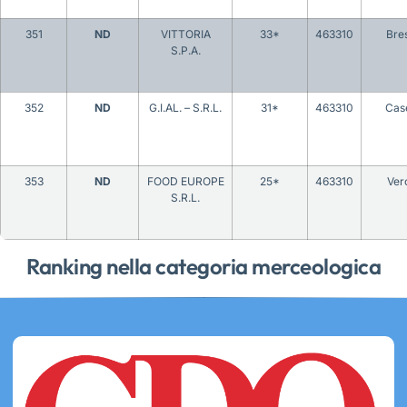
351
ND
VITTORIA
33*
463310
Bre
S.P.A.
352
ND
G.I.AL. – S.R.L.
31*
463310
Cas
353
ND
FOOD EUROPE
25*
463310
Ver
S.R.L.
Ranking nella categoria merceologica