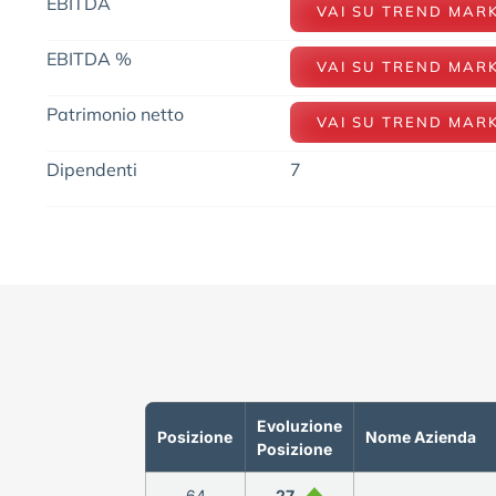
EBITDA
VAI SU TREND MAR
EBITDA %
VAI SU TREND MAR
Patrimonio netto
VAI SU TREND MAR
Dipendenti
7
Evoluzione
Posizione
Nome Azienda
Posizione
64
27