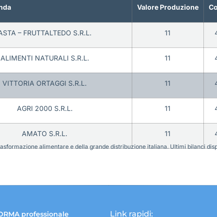
nda
Valore Produzione
Co
ASTA – FRUTTALTEDO S.R.L.
11
ALIMENTI NATURALI S.R.L.
11
VITTORIA ORTAGGI S.R.L.
11
AGRI 2000 S.R.L.
11
AMATO S.R.L.
11
sformazione alimentare e della grande distribuzione italiana. Ultimi bilanci disponi
Link rapidi:
ORMA professionale