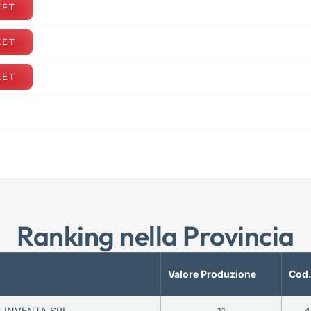
KET
KET
KET
Ranking nella Provincia
Valore Produzione
Cod.
INVENTA SRL
11
4