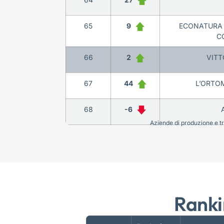
65
9
ECONATURA 
C
66
2
VITT
67
44
L’ORTOM
68
-6
Aziende di produzione e tra
Ranki