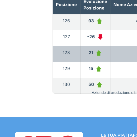
Evoluzione
Posizione
Nome Azie
Posizione
126
93
127
-26
128
21
129
15
130
50
Aziende di produzione e tra
La TUA PIATTAF