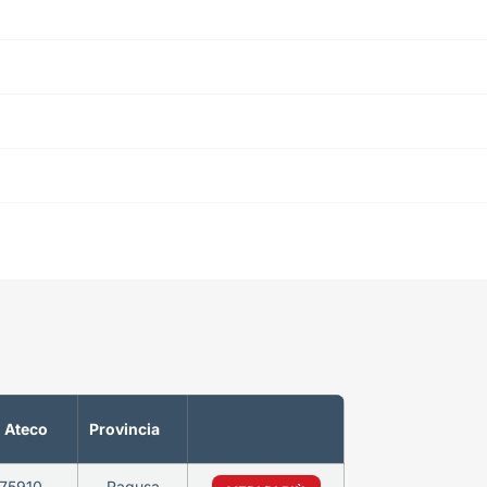
 Ateco
Provincia
75910
Ragusa