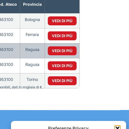
d. Ateco
Provincia
463100
Bologna
VEDI DI PIÙ
463100
Ferrara
VEDI DI PIÙ
463100
Ragusa
VEDI DI PIÙ
463100
Ragusa
VEDI DI PIÙ
463100
Torino
VEDI DI PIÙ
bili, dati in migliaia di €.
Contatti:
Preferenze Privacy