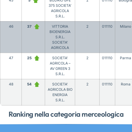
45
5
BUDRIO GFE
2
011110
Bologn
375 SOCIETA’
AGRICOLA
S.R.L.
46
37
VITTORIA
2
011110
Milano
BIOENERGIA
S.R.L.
SOCIETA’
AGRICOLA
47
25
SOCIETA’
2
011110
Parma
AGRICOLA –
AV GREEN 3
S.R.L.
48
54
SOCIETA’
2
011110
Roma
AGRICOLA BIO
ENERGIA
S.R.L.
Ranking nella categoria merceologica