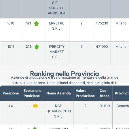
S.R.L.
SOCIETA’
AGRICOLA
1010
171
ERRETRE
2
475230
Milano
S.R.L.
1011
212
IPERCITY
2
471990
Milano
MARKET
S.R.L.
Ranking nella Provincia
Aziende di produzione e trasformazione alimentare e della grande
distribuzione italiana. Ultimi bilanci disponibili, dati in migliaia di €.
Evoluzione
Valore
Cod.
Posizione
Nome Azienda
Provinci
Posizione
Produzione
Ateco
44
—
RGP
2
011110
Genova
QUARGNENTO
S.R.L.