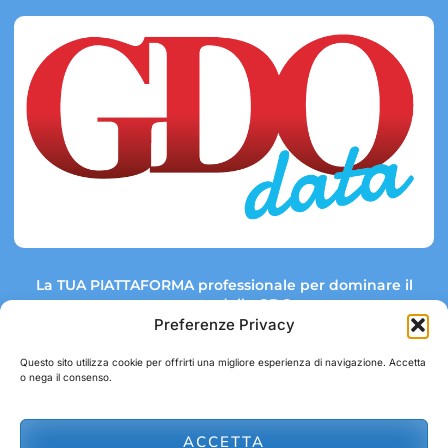
La TUA PIATTAFORMA professionale per dominare il
mercato della GDO.
Preferenze Privacy
Questo sito utilizza cookie per offrirti una migliore esperienza di navigazione. Accetta
o nega il consenso.
Link rapidi:
Contatti:
Tel: +39 051 082 8798
Mappa GDO
Trend Market
E-mail:
ACCETTA