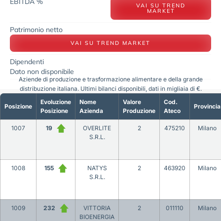
EBITDA %
VAI SU TREND
MARKET
Patrimonio netto
VAI SU TREND MARKET
Dipendenti
Dato non disponibile
Aziende di produzione e trasformazione alimentare e della grande
distribuzione italiana. Ultimi bilanci disponibili, dati in migliaia di €.
Evoluzione
Nome
Valore
Cod.
Posizione
Provincia
Posizione
Azienda
Produzione
Ateco
1007
19
OVERLITE
2
475210
Milano
S.R.L.
1008
155
NATYS
2
463920
Milano
S.R.L.
1009
232
VITTORIA
2
011110
Milano
BIOENERGIA