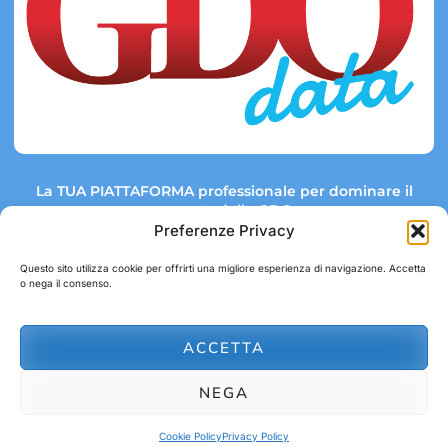
La TUA PIATTAFORMA professionale per dominare il
mercato della GDO.
Preferenze Privacy
Questo sito utilizza cookie per offrirti una migliore esperienza di navigazione. Accetta
o nega il consenso.
Link rapidi:
Contatti:
Tel: +39 051 082 8798
Mappa GDO
Trend Market
E-mail:
ACCETTA
abbonamenti@gdodata.it
Report GDO
NEGA
Privacy Policy
Cookie Policy
Cookie Policy
Privacy Policy
© 2026 GDOData.it - PR Italia Edizioni srl - P.Iva: 03044390353