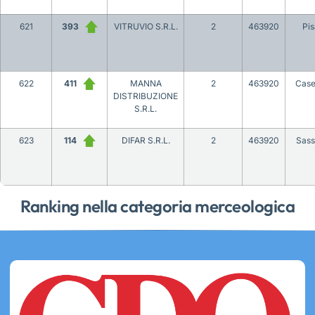
621
393
VITRUVIO S.R.L.
2
463920
Pis
622
411
MANNA
2
463920
Case
DISTRIBUZIONE
S.R.L.
623
114
DIFAR S.R.L.
2
463920
Sass
Ranking nella categoria merceologica