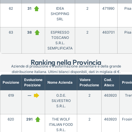
62
31
IDEA
2
471990
Pisa
SHOPPING
SRL
63
38
ESPRESSO
2
463701
Pisa
TOSCANO
S.R.L.
SEMPLIFICATA
Ranking nella Provincia
Aziende di produzione e trasformazione alimentare e della grande
distribuzione italiana. Ultimi bilanci disponibili, dati in migliaia di €.
Evoluzione
Valore
Cod.
Posizione
Nome Azienda
Provi
Posizione
Produzione
Ateco
619
—
G.D.E.
2
463920
Tre
SILVESTRO
S.R.L.
620
291
THE WOLF
2
463920
Frosi
ITALIAN FOOD
S.R.L.