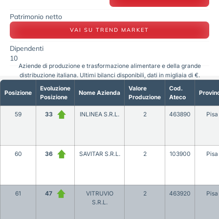
Patrimonio netto
VAI SU TREND MARKET
Dipendenti
10
Aziende di produzione e trasformazione alimentare e della grande
distribuzione italiana. Ultimi bilanci disponibili, dati in migliaia di €.
Evoluzione
Valore
Cod.
Posizione
Nome Azienda
Provin
Posizione
Produzione
Ateco
59
33
INLINEA S.R.L.
2
463890
Pisa
60
36
SAVITAR S.R.L.
2
103900
Pisa
61
47
VITRUVIO
2
463920
Pisa
S.R.L.