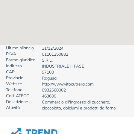
Ultimo bilancio
31/12/2024
P.IVA
01101250882
Forma giuridica
S.R.L.
Indirizzo
INDUSTRIALE II FASE
CAP
97100
Provincia
Ragusa
Website
http://www.vitocutrera.com
Telefono
0932668002
Cod. ATECO
463600
Descrizione
Commercio all'ingrosso di zucchero,
Attività
cioccolato, dolciumi e prodotti da forno