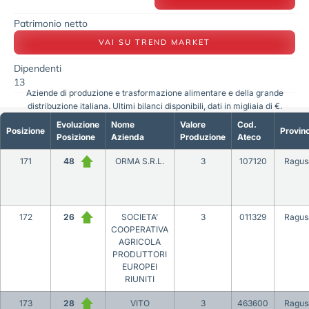
Patrimonio netto
VAI SU TREND MARKET
Dipendenti
13
Aziende di produzione e trasformazione alimentare e della grande
distribuzione italiana. Ultimi bilanci disponibili, dati in migliaia di €.
Evoluzione
Nome
Valore
Cod.
Posizione
Provinc
Posizione
Azienda
Produzione
Ateco
171
48
ORMA S.R.L.
3
107120
Ragus
172
26
SOCIETA’
3
011329
Ragus
COOPERATIVA
AGRICOLA
PRODUTTORI
EUROPEI
RIUNITI
173
28
VITO
3
463600
Ragus