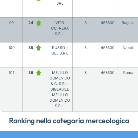
SRL
99
24
VITO
3
463600
Ragusa
CUTRERA
S.R.L.
100
35
RUSSO –
3
463600
Napoli
GEL S.R.L
101
36
MELILLO
3
463600
Roma
DOMENICO
& C. S.R.L.
SIGLABILE
MELILLO
DOMENICO
S.R.L.
Ranking nella categoria merceologica