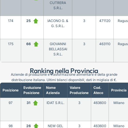
CUTRERA
S.R.L.
174
25
IACONO G. &
3
471120
Ragus
G. S.R.L.
175
66
GIOVANNI
3
463110
Ragus
BELLASSAI
S.R.L.
Ranking nella Provincia
Aziende di produzione e trasformazione alimentare e della grande
distribuzione italiana. Ultimi bilanci disponibili, dati in migliaia di €.
Evoluzione
Nome
Valore
Cod.
Posizione
Provincia
Posizione
Azienda
Produzione
Ateco
97
31
IDAT S.R.L.
3
463600
Milano
98
26
NEW GEL
3
463600
Milano