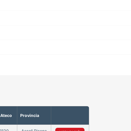
 Ateco
Provincia
1120
Ascoli Piceno