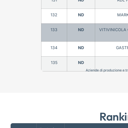
132
ND
MARK
133
ND
VITIVINICOLA
134
ND
GAST
135
ND
Aziende di produzione e tra
Ranki