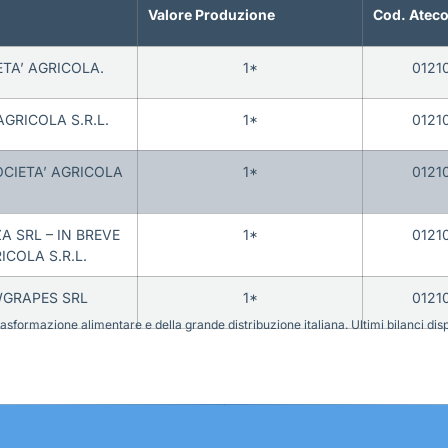
Valore Produzione
Cod. Atec
ETA’ AGRICOLA.
1*
0121
AGRICOLA S.R.L.
1*
0121
CIETA’ AGRICOLA
1*
0121
A SRL – IN BREVE
1*
0121
ICOLA S.R.L.
WGRAPES SRL
1*
0121
sformazione alimentare e della grande distribuzione italiana. Ultimi bilanci disponi