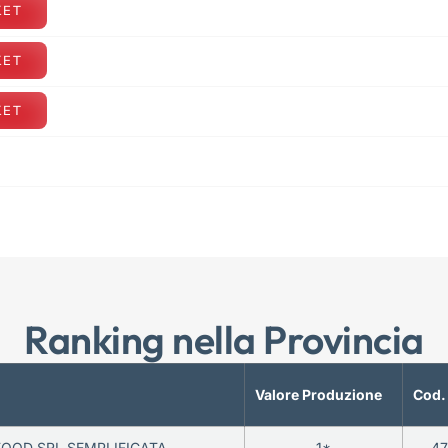
KET
KET
KET
Ranking nella Provincia
Valore Produzione
Cod.
FOOD SRL SEMPLIFICATA
1*
47