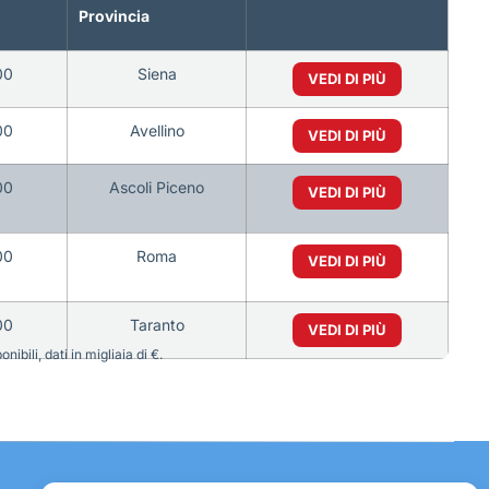
o
Provincia
00
Siena
VEDI DI PIÙ
00
Avellino
VEDI DI PIÙ
00
Ascoli Piceno
VEDI DI PIÙ
00
Roma
VEDI DI PIÙ
00
Taranto
VEDI DI PIÙ
bili, dati in migliaia di €.