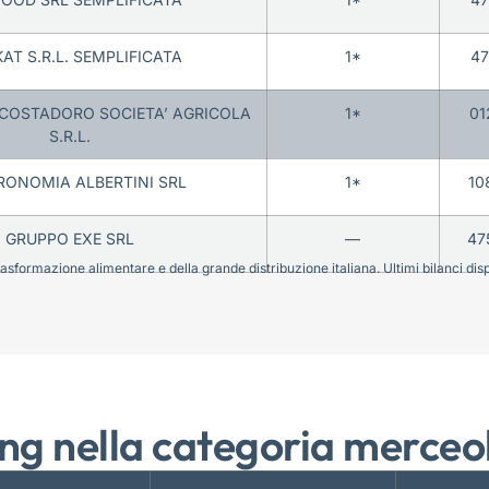
AT S.R.L. SEMPLIFICATA
1*
47
 COSTADORO SOCIETA’ AGRICOLA
1*
01
S.R.L.
RONOMIA ALBERTINI SRL
1*
10
GRUPPO EXE SRL
—
47
sformazione alimentare e della grande distribuzione italiana. Ultimi bilanci disponi
ng nella categoria merceo