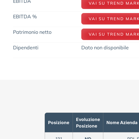
EBITDA
VAI SU TREND MAR
EBITDA %
VAI SU TREND MAR
Patrimonio netto
VAI SU TREND MAR
Dipendenti
Dato non disponibile
Evoluzione
Posizione
Nome Azienda
Posizione
131
ND
RDL 