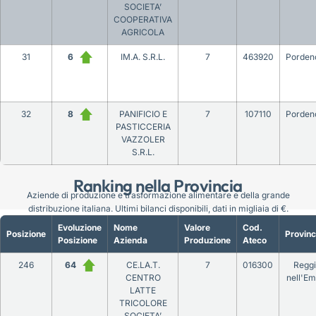
SOCIETA’
COOPERATIVA
AGRICOLA
31
6
IM.A. S.R.L.
7
463920
Porden
32
8
PANIFICIO E
7
107110
Porden
PASTICCERIA
VAZZOLER
S.R.L.
Ranking nella Provincia
Aziende di produzione e trasformazione alimentare e della grande
distribuzione italiana. Ultimi bilanci disponibili, dati in migliaia di €.
Evoluzione
Nome
Valore
Cod.
Posizione
Provinc
Posizione
Azienda
Produzione
Ateco
246
64
CE.LA.T.
7
016300
Reggi
CENTRO
nell'Em
LATTE
TRICOLORE
SOCIETA’