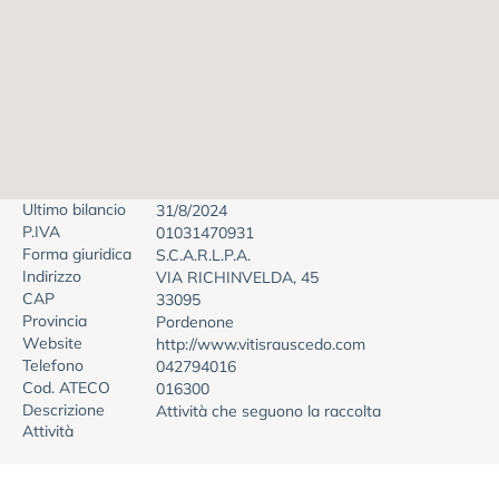
Ultimo bilancio
31/8/2024
P.IVA
01031470931
Forma giuridica
S.C.A.R.L.P.A.
Indirizzo
VIA RICHINVELDA, 45
CAP
33095
Provincia
Pordenone
Website
http://www.vitisrauscedo.com
Telefono
042794016
Cod. ATECO
016300
Descrizione
Attività che seguono la raccolta
Attività