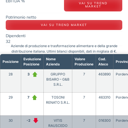
EBITDA %
VAI SU TREND
MARKET
Patrimonio netto
VAI SU TREND MARKET
Dipendenti
32
Aziende di produzione e trasformazione alimentare e della grande
distribuzione italiana. Ultimi bilanci disponibili, dati in migliaia di €.
Evoluzione
Nome
Valore
Cod.
Posizione
Provinc
Posizione
Azienda
Produzione
Ateco
28
3
GRUPPO
7
463890
Porden
BISARO – G&B
S.R.L.
29
7
TOSONI
7
463310
Porden
RENATO S.R.L.
30
-2
VITIS
7
016300
Porden
RAUSCEDO