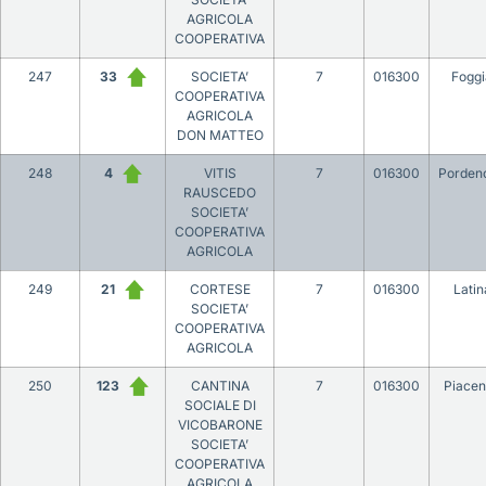
AGRICOLA
COOPERATIVA
247
33
SOCIETA’
7
016300
Foggi
COOPERATIVA
AGRICOLA
DON MATTEO
248
4
VITIS
7
016300
Porden
RAUSCEDO
SOCIETA’
COOPERATIVA
AGRICOLA
249
21
CORTESE
7
016300
Latin
SOCIETA’
COOPERATIVA
AGRICOLA
250
123
CANTINA
7
016300
Piace
SOCIALE DI
VICOBARONE
SOCIETA’
COOPERATIVA
AGRICOLA