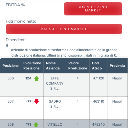
EBITDA %
VAI SU TREND
MARKET
Patrimonio netto
VAI SU TREND MARKET
Dipendenti
8
Aziende di produzione e trasformazione alimentare e della grande
distribuzione italiana. Ultimi bilanci disponibili, dati in migliaia di €.
Evoluzione
Nome
Valore
Cod.
Posizione
Provincia
Posizione
Azienda
Produzione
Ateco
506
124
EFFE
4
471120
Napoli
COMPANY
S.R.L.
507
-77
SADRO
4
463110
Napoli
S.R.L.
508
171
VITIELLO
4
475240
Napoli