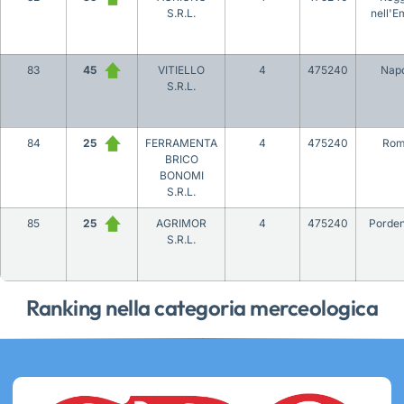
S.R.L.
nell'Em
83
45
VITIELLO
4
475240
Napo
S.R.L.
84
25
FERRAMENTA
4
475240
Ro
BRICO
BONOMI
S.R.L.
85
25
AGRIMOR
4
475240
Porde
S.R.L.
Ranking nella categoria merceologica