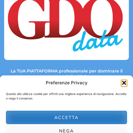
La TUA PIATTAFORMA professionale per dominare il
mercato della GDO.
Preferenze Privacy
Questo sito utilizza cookie per offrirti una migliore esperienza di navigazione. Accetta
o nega il consenso.
Link rapidi:
Contatti:
Tel: +39 051 082 8798
Mappa GDO
Trend Market
E-mail:
ACCETTA
abbonamenti@gdodata.it
Report GDO
NEGA