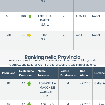
S.R.L.
509
166
ENOTECA
4
463410
Napoli
DANTE
S.R.L.
510
—
2023
4
471100
Napoli
S.R.L.
Ranking nella Provincia
Aziende di produzione e trasformazione alimentare e della grande
distribuzione italiana. Ultimi bilanci disponibili, dati in migliaia di €.
Evoluzione
Nome
Valore
Cod.
Posizione
Provinc
Posizione
Azienda
Produzione
Ateco
81
45
TOMASELLA
4
475240
Caltani
MACCHINE
AGRICOLE
S.R.L.
82
35
AGRIUNO
4
475240
Regg