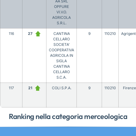
AA SRL
OPPURE
VI.V.O.
AGRICOLA
S.R.L.
116
27
CANTINA
9
110210
Agrigent
CELLARO
SOCIETA’
COOPERATIVA
AGRICOLA IN
SIGLA
CANTINA
CELLARO
S.C.A.
117
21
COLI S.P.A.
9
110210
Firenze
Ranking nella categoria merceologica