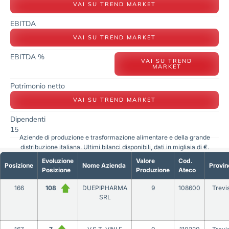
VAI SU TREND MARKET
EBITDA
VAI SU TREND MARKET
EBITDA %
VAI SU TREND
MARKET
Patrimonio netto
VAI SU TREND MARKET
Dipendenti
15
Aziende di produzione e trasformazione alimentare e della grande
distribuzione italiana. Ultimi bilanci disponibili, dati in migliaia di €.
Evoluzione
Valore
Cod.
Posizione
Nome Azienda
Provin
Posizione
Produzione
Ateco
166
108
DUEPIPHARMA
9
108600
Trevi
SRL