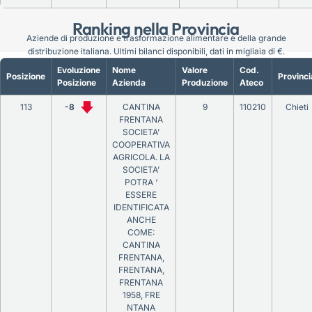
Ranking nella Provincia
Aziende di produzione e trasformazione alimentare e della grande
distribuzione italiana. Ultimi bilanci disponibili, dati in migliaia di €.
Evoluzione
Nome
Valore
Cod.
Posizione
Provinci
Posizione
Azienda
Produzione
Ateco
113
-8
CANTINA
9
110210
Chieti
FRENTANA
SOCIETA’
COOPERATIVA
AGRICOLA. LA
SOCIETA’
POTRA ‘
ESSERE
IDENTIFICATA
ANCHE
COME:
CANTINA
FRENTANA,
FRENTANA,
FRENTANA
1958, FRE
NTANA