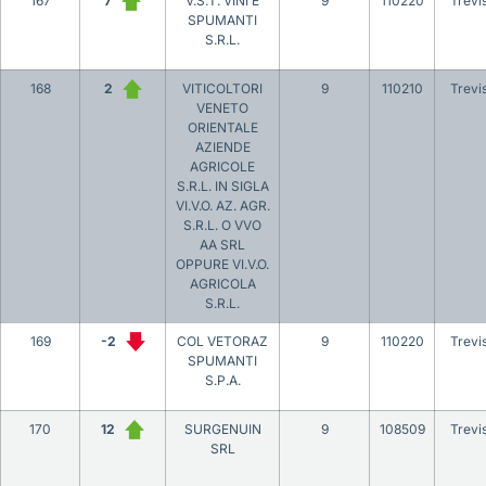
167
7
V.S.T. VINI E
9
110220
Trevi
SPUMANTI
S.R.L.
168
2
VITICOLTORI
9
110210
Trevi
VENETO
ORIENTALE
AZIENDE
AGRICOLE
S.R.L. IN SIGLA
VI.V.O. AZ. AGR.
S.R.L. O VVO
AA SRL
OPPURE VI.V.O.
AGRICOLA
S.R.L.
169
-2
COL VETORAZ
9
110220
Trevi
SPUMANTI
S.P.A.
170
12
SURGENUIN
9
108509
Trevi
SRL