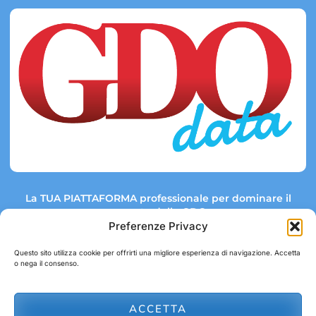
La TUA PIATTAFORMA professionale per dominare il
mercato della GDO.
Preferenze Privacy
Questo sito utilizza cookie per offrirti una migliore esperienza di navigazione. Accetta
o nega il consenso.
Link rapidi:
Contatti:
Tel: +39 051 082 8798
Mappa GDO
Trend Market
E-mail:
ACCETTA
abbonamenti@gdodata.it
Report GDO