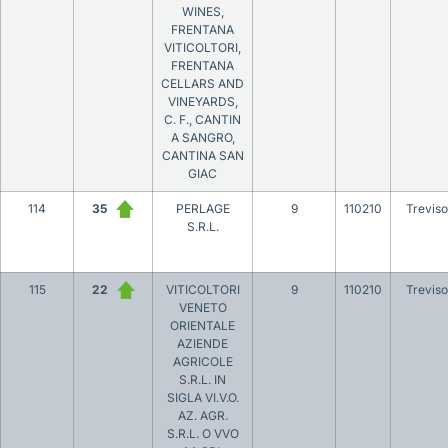
WINES,
FRENTANA
VITICOLTORI,
FRENTANA
CELLARS AND
VINEYARDS,
C. F., CANTIN
A SANGRO,
CANTINA SAN
GIAC
114
35
PERLAGE
9
110210
Treviso
S.R.L.
115
22
VITICOLTORI
9
110210
Treviso
VENETO
ORIENTALE
AZIENDE
AGRICOLE
S.R.L. IN
SIGLA VI.V.O.
AZ. AGR.
S.R.L. O VVO