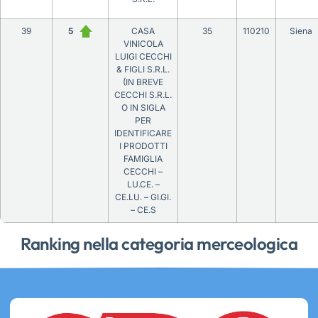
39
5
CASA
35
110210
Siena
VINICOLA
LUIGI CECCHI
& FIGLI S.R.L.
(IN BREVE
CECCHI S.R.L.
O IN SIGLA
PER
IDENTIFICARE
I PRODOTTI
FAMIGLIA
CECCHI –
LU.CE. –
CE.LU. – GI.GI.
– CE.S
Ranking nella categoria merceologica