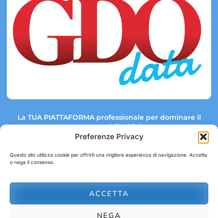
La TUA PIATTAFORMA professionale per dominare il
mercato della GDO.
Preferenze Privacy
Questo sito utilizza cookie per offrirti una migliore esperienza di navigazione. Accetta
o nega il consenso.
Link rapidi:
Contatti:
Tel: +39 051 082 8798
Mappa GDO
Trend Market
E-mail:
ACCETTA
abbonamenti@gdodata.it
Report GDO
NEGA