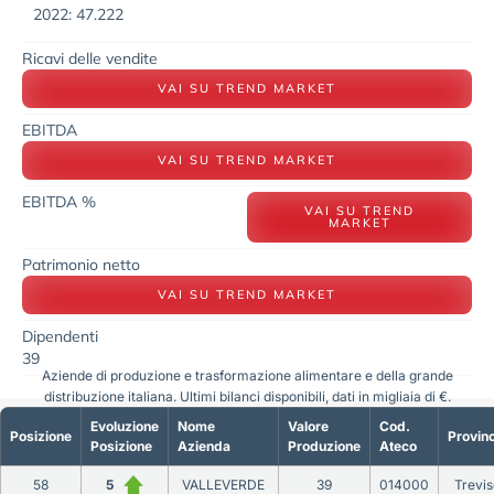
2022: 47.222
Ricavi delle vendite
VAI SU TREND MARKET
EBITDA
VAI SU TREND MARKET
EBITDA %
VAI SU TREND
MARKET
Patrimonio netto
VAI SU TREND MARKET
Dipendenti
39
Aziende di produzione e trasformazione alimentare e della grande
distribuzione italiana. Ultimi bilanci disponibili, dati in migliaia di €.
Evoluzione
Nome
Valore
Cod.
Posizione
Provinc
Posizione
Azienda
Produzione
Ateco
58
5
VALLEVERDE
39
014000
Trevis