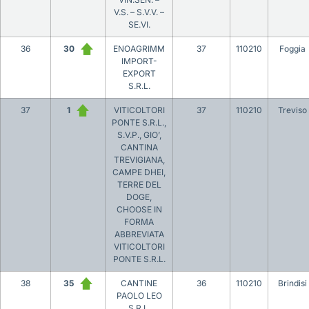
V.S. – S.V.V. –
SE.VI.
36
30
ENOAGRIMM
37
110210
Foggia
IMPORT-
EXPORT
S.R.L.
37
1
VITICOLTORI
37
110210
Treviso
PONTE S.R.L.,
S.V.P., GIO’,
CANTINA
TREVIGIANA,
CAMPE DHEI,
TERRE DEL
DOGE,
CHOOSE IN
FORMA
ABBREVIATA
VITICOLTORI
PONTE S.R.L.
38
35
CANTINE
36
110210
Brindisi
PAOLO LEO
S.R.L.