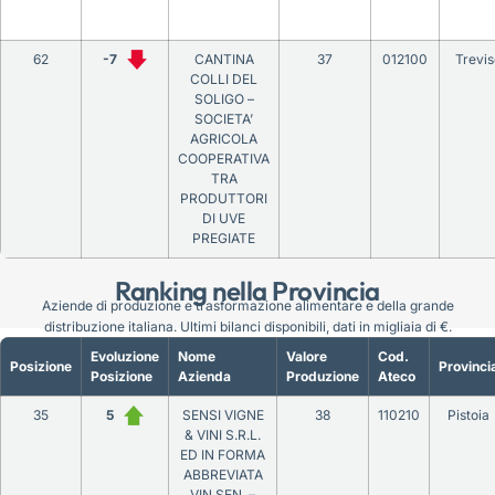
62
-7
CANTINA
37
012100
Trevis
COLLI DEL
SOLIGO –
SOCIETA’
AGRICOLA
COOPERATIVA
TRA
PRODUTTORI
DI UVE
PREGIATE
Ranking nella Provincia
Aziende di produzione e trasformazione alimentare e della grande
distribuzione italiana. Ultimi bilanci disponibili, dati in migliaia di €.
Evoluzione
Nome
Valore
Cod.
Posizione
Provinci
Posizione
Azienda
Produzione
Ateco
35
5
SENSI VIGNE
38
110210
Pistoia
& VINI S.R.L.
ED IN FORMA
ABBREVIATA
VIN.SEN. –