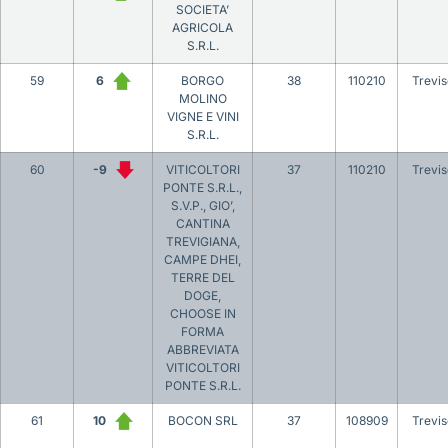
SOCIETA’
AGRICOLA
S.R.L.
59
6
BORGO
38
110210
Trevis
MOLINO
VIGNE E VINI
S.R.L.
60
-9
VITICOLTORI
37
110210
Trevis
PONTE S.R.L.,
S.V.P., GIO’,
CANTINA
TREVIGIANA,
CAMPE DHEI,
TERRE DEL
DOGE,
CHOOSE IN
FORMA
ABBREVIATA
VITICOLTORI
PONTE S.R.L.
61
10
BOCON SRL
37
108909
Trevis