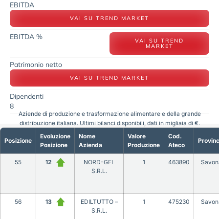
EBITDA
VAI SU TREND MARKET
EBITDA %
VAI SU TREND
MARKET
Patrimonio netto
VAI SU TREND MARKET
Dipendenti
8
Aziende di produzione e trasformazione alimentare e della grande
distribuzione italiana. Ultimi bilanci disponibili, dati in migliaia di €.
Evoluzione
Nome
Valore
Cod.
Posizione
Provinc
Posizione
Azienda
Produzione
Ateco
55
12
NORD-GEL
1
463890
Savon
S.R.L.
56
13
EDILTUTTO –
1
475230
Savon
S.R.L.