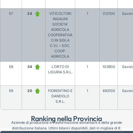
57
24
VITICOLTORI
1
012100
Savon
INGAUNI
SOCIETA’
AGRICOLA
COOPERATIVA
O IN SIGLA
C.V.I. – SOC.
COOP.
AGRICOLA
58
34
L’ORTO DI
1
103900
Savon
LIGURIA S.R.L.
59
20
FIORENTINO E
1
463100
Savon
DANDOLO
S.R.L.
Ranking nella Provincia
Aziende di produzione e trasformazione alimentare e della grande
distribuzione italiana. Ultimi bilanci disponibili, dati in migliaia di €.