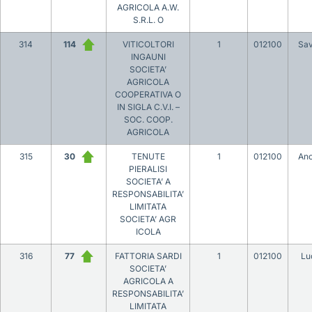
AGRICOLA A.W.
S.R.L. O
314
114
VITICOLTORI
1
012100
Sa
INGAUNI
SOCIETA’
AGRICOLA
COOPERATIVA O
IN SIGLA C.V.I. –
SOC. COOP.
AGRICOLA
315
30
TENUTE
1
012100
An
PIERALISI
SOCIETA’ A
RESPONSABILITA’
LIMITATA
SOCIETA’ AGR
ICOLA
316
77
FATTORIA SARDI
1
012100
Lu
SOCIETA’
AGRICOLA A
RESPONSABILITA’
LIMITATA