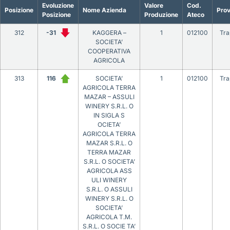
Evoluzione
Valore
Cod.
Posizione
Nome Azienda
Prov
Posizione
Produzione
Ateco
312
-31
KAGGERA –
1
012100
Tra
SOCIETA’
COOPERATIVA
AGRICOLA
313
116
SOCIETA’
1
012100
Tra
AGRICOLA TERRA
MAZAR – ASSULI
WINERY S.R.L. O
IN SIGLA S
OCIETA’
AGRICOLA TERRA
MAZAR S.R.L. O
TERRA MAZAR
S.R.L. O SOCIETA’
AGRICOLA ASS
ULI WINERY
S.R.L. O ASSULI
WINERY S.R.L. O
SOCIETA’
AGRICOLA T.M.
S.R.L. O SOCIE TA’