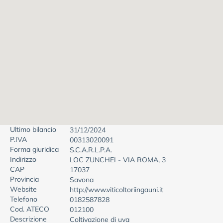
Ultimo bilancio
31/12/2024
P.IVA
00313020091
Forma giuridica
S.C.A.R.L.P.A.
Indirizzo
LOC ZUNCHEI - VIA ROMA, 3
CAP
17037
Provincia
Savona
Website
http://www.viticoltoriingauni.it
Telefono
0182587828
Cod. ATECO
012100
Descrizione
Coltivazione di uva