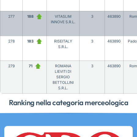
277
188
VITASLIM
3
463890
Rom
INNOVE S.R.L.
278
183
RISEITALY
3
463890
Pado
S.R.L.
279
71
ROMANA
3
463890
Rom
LIEVITI DI
SERGIO
BETTOLLINI
S.R.L.
Ranking nella categoria merceologica