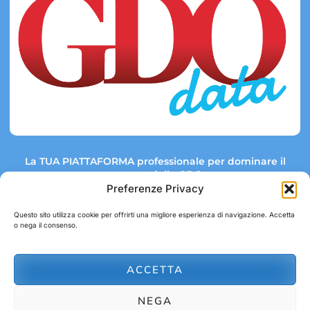
La TUA PIATTAFORMA professionale per dominare il
mercato della GDO.
Preferenze Privacy
Questo sito utilizza cookie per offrirti una migliore esperienza di navigazione. Accetta
o nega il consenso.
Link rapidi:
Contatti:
Tel: +39 051 082 8798
Mappa GDO
Trend Market
E-mail:
ACCETTA
abbonamenti@gdodata.it
Report GDO
NEGA