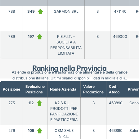
788
349
GARMON SRL
3
471140
R
789
197
R.E.F.I.T. –
3
469000
R
SOCIETA A
RESPONSABILITA
LIMITATA
Ranking nella Provincia
Aziende di produzione e trasformazione alimentare e della grande
distribuzione italiana. Ultimi bilanci disponibili, dati in migliaia di €.
Evoluzione
Valore
Cod.
Posizione
Nome Azienda
Provin
Posizione
Produzione
Ateco
275
112
K2 S.R.L. –
3
463890
Geno
PRODOTTI PER
PANIFICAZIONE
E PASTICCERIA
276
105
CBM SALE
3
463890
Sale
S.R.L.