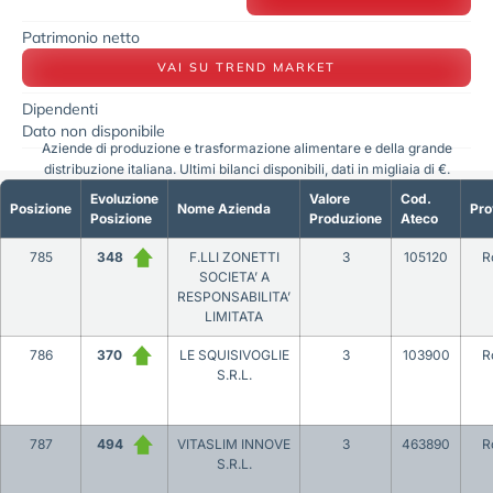
Patrimonio netto
VAI SU TREND MARKET
Dipendenti
Dato non disponibile
Aziende di produzione e trasformazione alimentare e della grande
distribuzione italiana. Ultimi bilanci disponibili, dati in migliaia di €.
Evoluzione
Valore
Cod.
Posizione
Nome Azienda
Pro
Posizione
Produzione
Ateco
785
348
F.LLI ZONETTI
3
105120
R
SOCIETA’ A
RESPONSABILITA’
LIMITATA
786
370
LE SQUISIVOGLIE
3
103900
R
S.R.L.
787
494
VITASLIM INNOVE
3
463890
R
S.R.L.