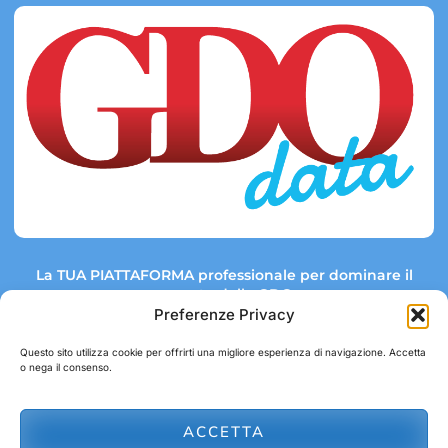
La TUA PIATTAFORMA professionale per dominare il
mercato della GDO.
Preferenze Privacy
Questo sito utilizza cookie per offrirti una migliore esperienza di navigazione. Accetta
o nega il consenso.
Link rapidi:
Contatti:
Tel: +39 051 082 8798
Mappa GDO
Trend Market
E-mail:
ACCETTA
abbonamenti@gdodata.it
Report GDO