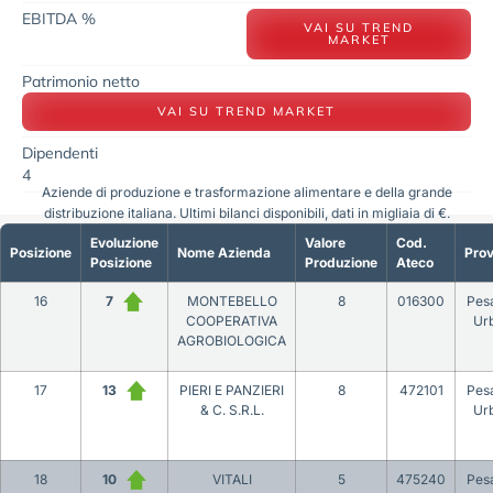
EBITDA %
VAI SU TREND
MARKET
Patrimonio netto
VAI SU TREND MARKET
Dipendenti
4
Aziende di produzione e trasformazione alimentare e della grande
distribuzione italiana. Ultimi bilanci disponibili, dati in migliaia di €.
Evoluzione
Valore
Cod.
Posizione
Nome Azienda
Prov
Posizione
Produzione
Ateco
16
7
MONTEBELLO
8
016300
Pes
COOPERATIVA
Ur
AGROBIOLOGICA
17
13
PIERI E PANZIERI
8
472101
Pes
& C. S.R.L.
Ur
18
10
VITALI
5
475240
Pes