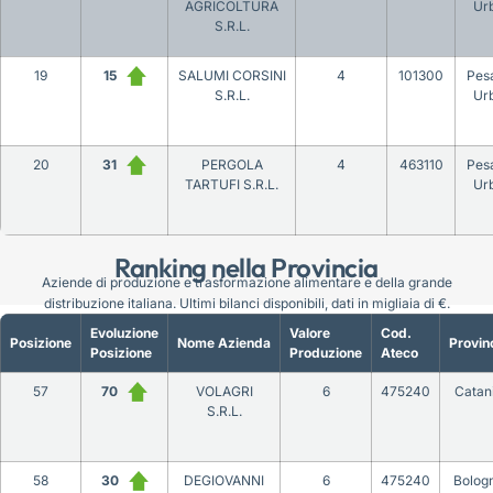
AGRICOLTURA
Ur
S.R.L.
19
15
SALUMI CORSINI
4
101300
Pes
S.R.L.
Ur
20
31
PERGOLA
4
463110
Pes
TARTUFI S.R.L.
Ur
Ranking nella Provincia
Aziende di produzione e trasformazione alimentare e della grande
distribuzione italiana. Ultimi bilanci disponibili, dati in migliaia di €.
Evoluzione
Valore
Cod.
Posizione
Nome Azienda
Provin
Posizione
Produzione
Ateco
57
70
VOLAGRI
6
475240
Catan
S.R.L.
58
30
DEGIOVANNI
6
475240
Bolog