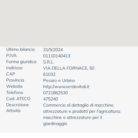
Ultimo bilancio
31/5/2024
P.IVA
01110140413
Forma giuridica
S.R.L.
Indirizzo
VIA DELLA FORNACE, 50
CAP
61032
Provincia
Pesaro e Urbino
Website
http://www.verdevitali.it
Telefono
0721862530
Cod. ATECO
475240
Descrizione
Commercio al dettaglio di macchine,
Attività
attrezzature e prodotti per l'agricoltura;
macchine e attrezzature per il
giardinaggio