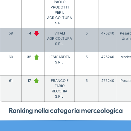
PAOLO
PRODOTTI
PER L
AGRICOLTURA
S.R.L.
59
-4
VITALI
5
475240
Pesaro
AGRICOLTURA
Urbin
S.R.L.
60
35
LESIGARDEN
5
475240
Mode
S.R.L.
61
17
FRANCO E
5
475240
Pesca
FABIO
RECCHIA
S.R.L.
Ranking nella categoria merceologica