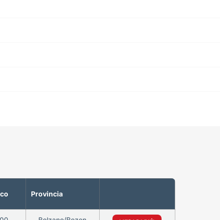
eco
Provincia
00
Bolzano/Bozen