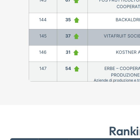
COOPERAT
144
35
BACKALDRIN
145
37
VITAFRUIT SOCIE
146
31
KOSTNER A
147
54
ERBE – COOPERA
PRODUZIONE 
Aziende di produzione e tra
Ranki