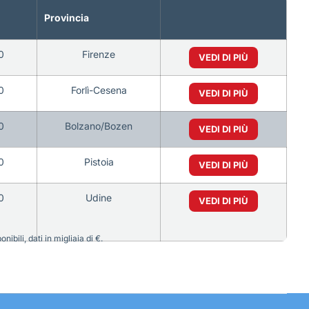
Provincia
0
Firenze
VEDI DI PIÙ
0
Forlì-Cesena
VEDI DI PIÙ
0
Bolzano/Bozen
VEDI DI PIÙ
0
Pistoia
VEDI DI PIÙ
0
Udine
VEDI DI PIÙ
bili, dati in migliaia di €.