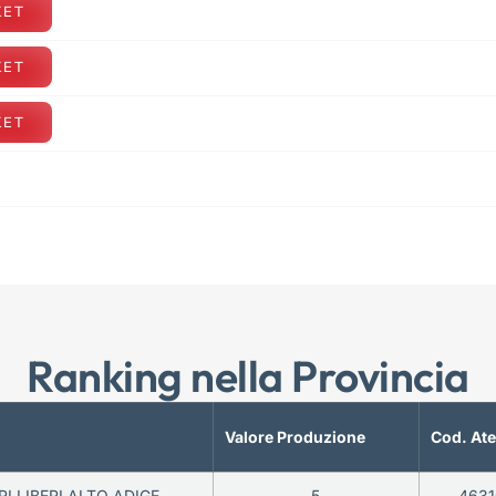
KET
KET
KET
Ranking nella Provincia
Valore Produzione
Cod. At
I LIBERI ALTO ADIGE –
5
4631