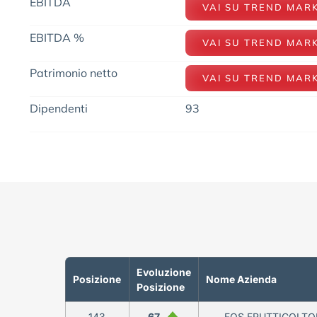
EBITDA
VAI SU TREND MAR
EBITDA %
VAI SU TREND MAR
Patrimonio netto
VAI SU TREND MAR
Dipendenti
93
Evoluzione
Posizione
Nome Azienda
Posizione
143
67
FOS FRUTTICOLTOR