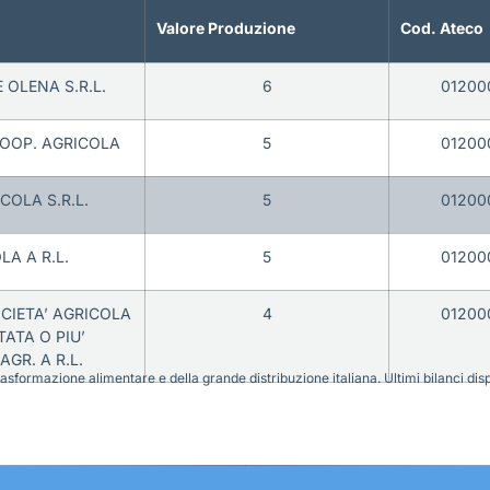
Valore Produzione
Cod. Ateco
 OLENA S.R.L.
6
01200
OOP. AGRICOLA
5
01200
COLA S.R.L.
5
01200
LA A R.L.
5
01200
OCIETA’ AGRICOLA
4
01200
TATA O PIU’
AGR. A R.L.
sformazione alimentare e della grande distribuzione italiana. Ultimi bilanci disponi