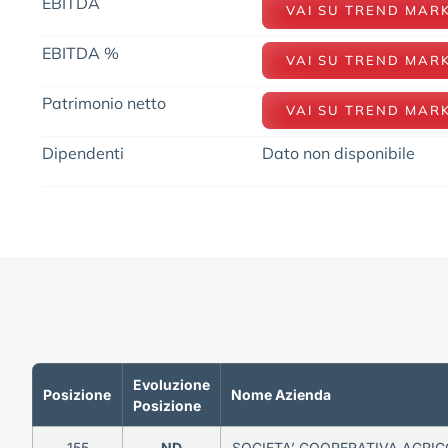
EBITDA
VAI SU TREND MAR
EBITDA %
VAI SU TREND MAR
Patrimonio netto
VAI SU TREND MAR
Dipendenti
Dato non disponibile
Evoluzione
Posizione
Nome Azienda
Posizione
155
ND
SOCIETA’ COOPERATIVA AGRIC