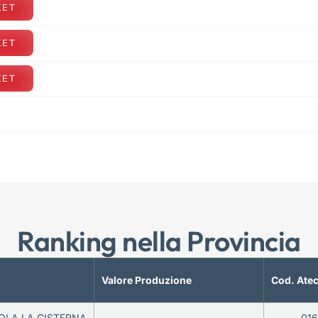
KET
KET
KET
Ranking nella Provincia
Valore Produzione
Cod. Ate
OLA LA CISTERNA
—
01