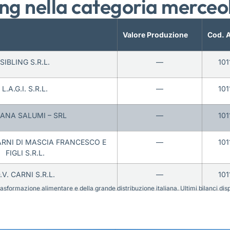
ng nella categoria merceo
Valore Produzione
Cod. 
SIBLING S.R.L.
—
101
L.A.G.I. S.R.L.
—
101
ANA SALUMI – SRL
—
101
RNI DI MASCIA FRANCESCO E
—
101
FIGLI S.R.L.
.V. CARNI S.R.L.
—
101
sformazione alimentare e della grande distribuzione italiana. Ultimi bilanci disponi