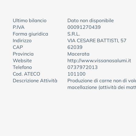
Ultimo bilancio
Dato non disponibile
P.IVA
00091270439
Forma giuridica
S.R.L.
Indirizzo
VIA CESARE BATTISTI, 57
CAP
62039
Provincia
Macerata
Website
http://www.vissanasalumi.it
Telefono
0737972013
Cod. ATECO
101100
Descrizione Attività
Produzione di carne non di volat
macellazione (attività dei mat