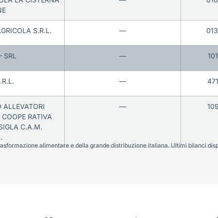
NE
GRICOLA S.R.L.
—
01
– SRL
—
10
R.L.
—
47
 ALLEVATORI
—
10
A COOPE RATIVA
SIGLA C.A.M.
.
sformazione alimentare e della grande distribuzione italiana. Ultimi bilanci disponi