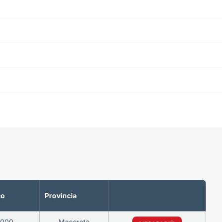
co
Provincia
6000
Macerata