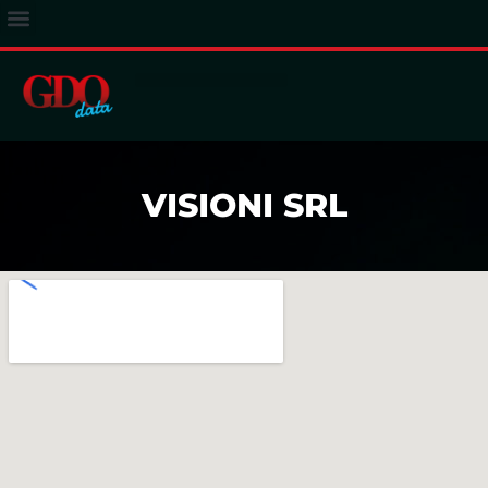
ACCESSO ABBONATI
VISIONI SRL