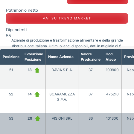
Patrimonio netto
VAI SU TREND MARKET
Dipendenti
55
Aziende di produzione e trasformazione alimentare e della grande
distribuzione italiana. Ultimi bilanci disponibili, dati in migliaia di €.
Evoluzione
Valore
Cod.
Posizione
Nome Azienda
Provi
Posizione
Produzione
Ateco
51
13
DAVIA S.P.A.
37
103900
Napo
52
14
SCARAMUZZA
37
475210
Napo
S.P.A.
53
29
VISIONI SRL
36
101300
Napo