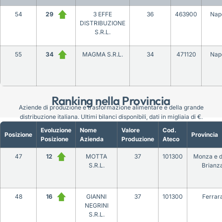
54
29
3 EFFE
36
463900
Napo
DISTRIBUZIONE
S.R.L.
55
34
MAGMA S.R.L.
34
471120
Napo
Ranking nella Provincia
Aziende di produzione e trasformazione alimentare e della grande
distribuzione italiana. Ultimi bilanci disponibili, dati in migliaia di €.
Evoluzione
Nome
Valore
Cod.
Posizione
Provincia
Posizione
Azienda
Produzione
Ateco
47
12
MOTTA
37
101300
Monza e d
S.R.L.
Brianz
48
16
GIANNI
37
101300
Ferrar
NEGRINI
S.R.L.