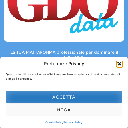
La TUA PIATTAFORMA professionale per dominare il
mercato della GDO.
Preferenze Privacy
Questo sito utilizza cookie per offrirti una migliore esperienza di navigazione. Accetta
o nega il consenso.
Link rapidi:
Contatti:
Tel: +39 051 082 8798
Mappa GDO
Trend Market
E-mail:
ACCETTA
abbonamenti@gdodata.it
Report GDO
NEGA
Privacy Policy
Cookie Policy
Cookie Policy
Privacy Policy
© 2026 GDOData.it - PR Italia Edizioni srl - P.Iva: 03044390353