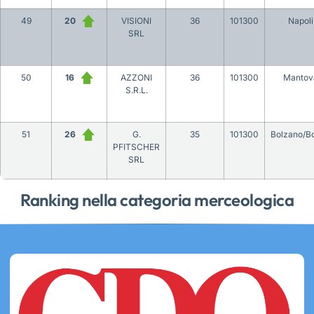
49
20
VISIONI
36
101300
Napoli
SRL
50
16
AZZONI
36
101300
Mantov
S.R.L.
51
26
G.
35
101300
Bolzano/B
PFITSCHER
SRL
Ranking nella categoria merceologica