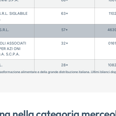
R.L. SIGLABILE
63*
110
.
.R.L.
57*
463
LI ASSOCIATI
32*
016
ER AZI ONI
A. S.C.P.A.
L.
28*
108
sformazione alimentare e della grande distribuzione italiana. Ultimi bilanci disponi
ng nella categoria merceo