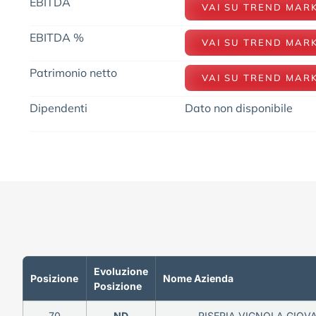
EBITDA
VAI SU TREND MAR
EBITDA %
VAI SU TREND MAR
Patrimonio netto
VAI SU TREND MAR
Dipendenti
Dato non disponibile
Evoluzione
Posizione
Nome Azienda
Posizione
70
ND
RISERIA VIGNOLA GIOVA