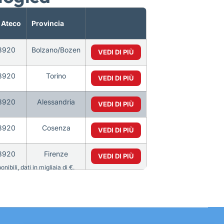
 Ateco
Provincia
3920
Bolzano/Bozen
VEDI DI PIÙ
3920
Torino
VEDI DI PIÙ
3920
Alessandria
VEDI DI PIÙ
3920
Cosenza
VEDI DI PIÙ
3920
Firenze
VEDI DI PIÙ
bili, dati in migliaia di €.