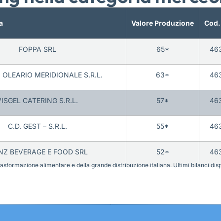
a
Valore Produzione
Cod.
FOPPA SRL
65*
46
OLEARIO MERIDIONALE S.R.L.
63*
46
VISGEL CATERING S.R.L.
57*
46
C.D. GEST – S.R.L.
55*
46
NZ BEVERAGE E FOOD SRL
52*
46
sformazione alimentare e della grande distribuzione italiana. Ultimi bilanci disponi