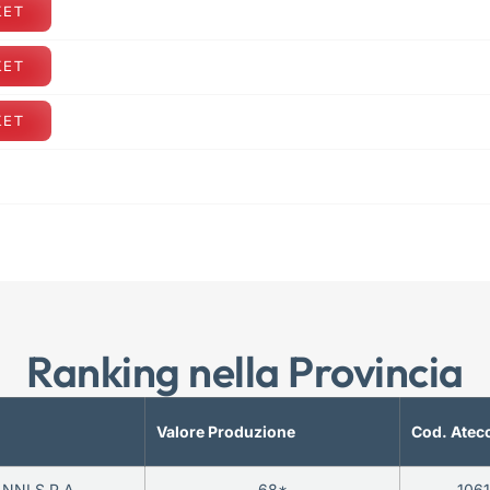
KET
KET
KET
Ranking nella Provincia
Valore Produzione
Cod. Atec
NNI S.P.A.
68*
106