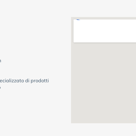
m
cializzato di prodotti
o