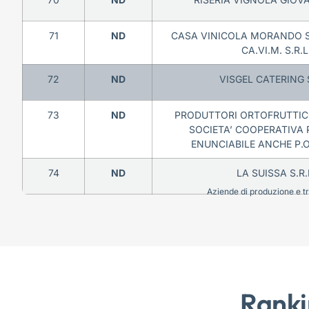
71
ND
CASA VINICOLA MORANDO S.
CA.VI.M. S.R.L
72
ND
VISGEL CATERING S
73
ND
PRODUTTORI ORTOFRUTTICO
SOCIETA’ COOPERATIVA P
ENUNCIABILE ANCHE P.O.
74
ND
LA SUISSA S.R.
Aziende di produzione e tra
Ranki