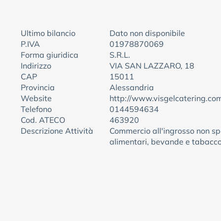
Ultimo bilancio
Dato non disponibile
P.IVA
01978870069
Forma giuridica
S.R.L.
Indirizzo
VIA SAN LAZZARO, 18
CAP
15011
Provincia
Alessandria
Website
http://www.visgelcatering.co
Telefono
0144594634
Cod. ATECO
463920
Descrizione Attività
Commercio all'ingrosso non spe
alimentari, bevande e tabacc