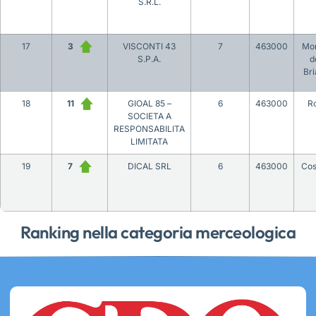
S.R.L.
17
3
VISCONTI 43
7
463000
Mo
S.P.A.
d
Br
18
11
GIOAL 85 –
6
463000
R
SOCIETA A
RESPONSABILITA
LIMITATA
19
7
DICAL SRL
6
463000
Co
Ranking nella categoria merceologica