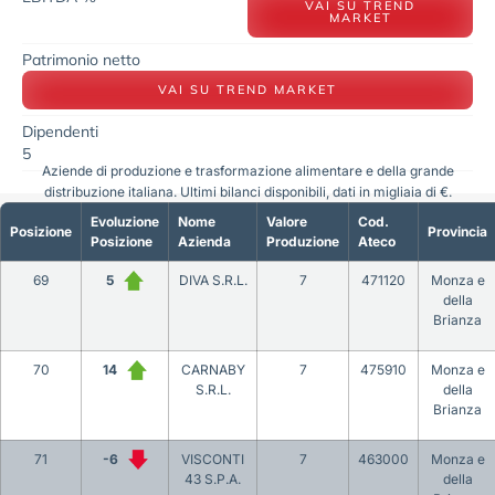
VAI SU TREND
MARKET
Patrimonio netto
VAI SU TREND MARKET
Dipendenti
5
Aziende di produzione e trasformazione alimentare e della grande
distribuzione italiana. Ultimi bilanci disponibili, dati in migliaia di €.
Evoluzione
Nome
Valore
Cod.
Posizione
Provincia
Posizione
Azienda
Produzione
Ateco
69
5
DIVA S.R.L.
7
471120
Monza e
della
Brianza
70
14
CARNABY
7
475910
Monza e
S.R.L.
della
Brianza
71
-6
VISCONTI
7
463000
Monza e
43 S.P.A.
della