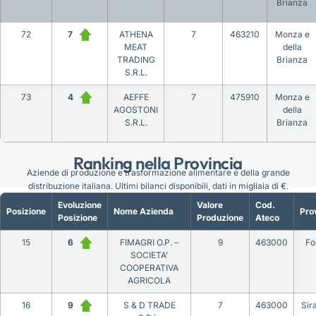
Brianza
72
7
ATHENA
7
463210
Monza e
MEAT
della
TRADING
Brianza
S.R.L.
73
4
AEFFE
7
475910
Monza e
AGOSTONI
della
S.R.L.
Brianza
Ranking nella Provincia
Aziende di produzione e trasformazione alimentare e della grande
distribuzione italiana. Ultimi bilanci disponibili, dati in migliaia di €.
Evoluzione
Valore
Cod.
Posizione
Nome Azienda
Pro
Posizione
Produzione
Ateco
15
6
FIMAGRI O.P. –
9
463000
Fo
SOCIETA’
COOPERATIVA
AGRICOLA
16
9
S & D TRADE
7
463000
Sir