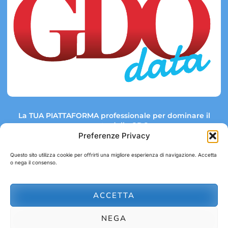
La TUA PIATTAFORMA professionale per dominare il
mercato della GDO.
Preferenze Privacy
Questo sito utilizza cookie per offrirti una migliore esperienza di navigazione. Accetta
o nega il consenso.
Link rapidi:
Contatti:
Tel: +39 051 082 8798
Mappa GDO
Trend Market
E-mail:
ACCETTA
abbonamenti@gdodata.it
Report GDO
NEGA