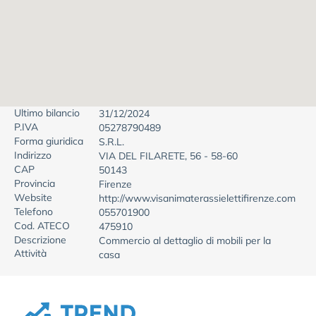
Ultimo bilancio
31/12/2024
P.IVA
05278790489
Forma giuridica
S.R.L.
Indirizzo
VIA DEL FILARETE, 56 - 58-60
CAP
50143
Provincia
Firenze
Website
http://www.visanimaterassielettifirenze.com
Telefono
055701900
Cod. ATECO
475910
Descrizione
Commercio al dettaglio di mobili per la
Attività
casa