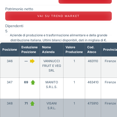
Patrimonio netto
VAI SU TREND MARKET
Dipendenti
5
Aziende di produzione e trasformazione alimentare e della grande
distribuzione italiana. Ultimi bilanci disponibili, dati in migliaia di €.
Evoluzione
Nome
Valore
Cod.
Posizione
Provinci
Posizione
Azienda
Produzione
Ateco
346
—
VANNUCCI
1
463110
Firenze
FRUIT E VEG
SRL
347
69
MANITO
1
463410
Firenze
S.R.L.S.
348
71
VISANI
1
475910
Firenze
S.R.L.