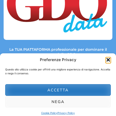
La TUA PIATTAFORMA professionale per dominare il
mercato della GDO.
Preferenze Privacy
Questo sito utilizza cookie per offrirti una migliore esperienza di navigazione. Accetta
o nega il consenso.
Link rapidi:
Contatti:
Tel: +39 051 082 8798
Mappa GDO
Trend Market
E-mail:
ACCETTA
abbonamenti@gdodata.it
Report GDO
NEGA
Privacy Policy
Cookie Policy
Cookie Policy
Privacy Policy
© 2026 GDOData.it - PR Italia Edizioni srl - P.Iva: 03044390353