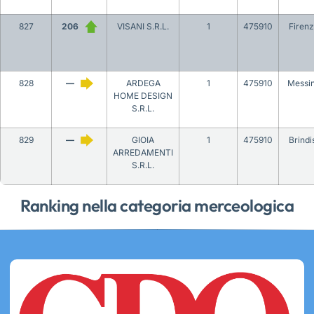
827
206
VISANI S.R.L.
1
475910
Firen
828
—
ARDEGA
1
475910
Messi
HOME DESIGN
S.R.L.
829
—
GIOIA
1
475910
Brindi
ARREDAMENTI
S.R.L.
Ranking nella categoria merceologica