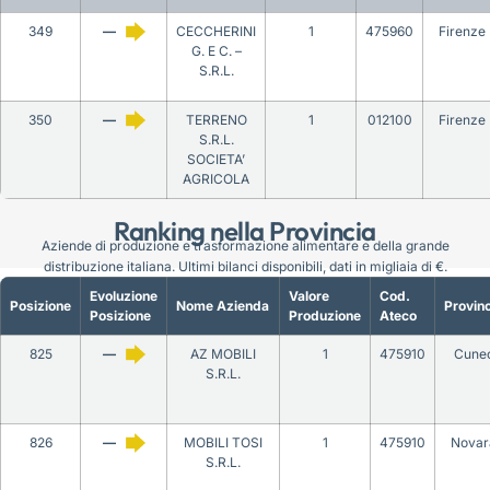
349
—
CECCHERINI
1
475960
Firenze
G. E C. –
S.R.L.
350
—
TERRENO
1
012100
Firenze
S.R.L.
SOCIETA’
AGRICOLA
Ranking nella Provincia
Aziende di produzione e trasformazione alimentare e della grande
distribuzione italiana. Ultimi bilanci disponibili, dati in migliaia di €.
Evoluzione
Valore
Cod.
Posizione
Nome Azienda
Provinc
Posizione
Produzione
Ateco
825
—
AZ MOBILI
1
475910
Cune
S.R.L.
826
—
MOBILI TOSI
1
475910
Novar
S.R.L.