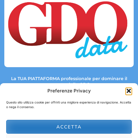
La TUA PIATTAFORMA professionale per dominare il
mercato della GDO.
Preferenze Privacy
Questo sito utilizza cookie per offrirti una migliore esperienza di navigazione. Accetta
o nega il consenso.
Link rapidi:
Contatti:
Tel: +39 051 082 8798
Mappa GDO
Trend Market
E-mail:
ACCETTA
abbonamenti@gdodata.it
Report GDO