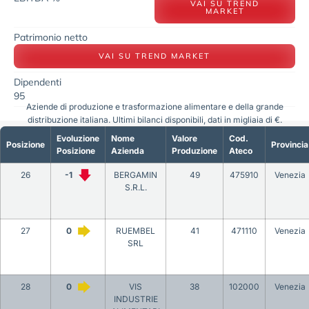
VAI SU TREND
MARKET
Patrimonio netto
VAI SU TREND MARKET
Dipendenti
95
Aziende di produzione e trasformazione alimentare e della grande
distribuzione italiana. Ultimi bilanci disponibili, dati in migliaia di €.
Evoluzione
Nome
Valore
Cod.
Posizione
Provincia
Posizione
Azienda
Produzione
Ateco
26
-1
BERGAMIN
49
475910
Venezia
S.R.L.
27
0
RUEMBEL
41
471110
Venezia
SRL
28
0
VIS
38
102000
Venezia
INDUSTRIE