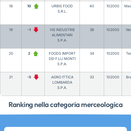
18
10
URBIS FOOD
40
102000
Mac
S.R.L.
19
-1
VIS INDUSTRIE
38
102000
Ve
ALIMENTARI
S.P.A.
20
2
FOODS IMPORT
34
102000
Te
DEI F.LLI MONTI
S.P.A.
21
-5
AGRO ITTICA
33
102000
Br
LOMBARDA
S.P.A.
Ranking nella categoria merceologica