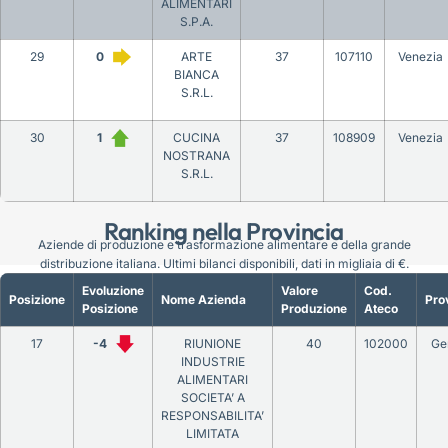
ALIMENTARI
S.P.A.
29
0
ARTE
37
107110
Venezia
BIANCA
S.R.L.
30
1
CUCINA
37
108909
Venezia
NOSTRANA
S.R.L.
Ranking nella Provincia
Aziende di produzione e trasformazione alimentare e della grande
distribuzione italiana. Ultimi bilanci disponibili, dati in migliaia di €.
Evoluzione
Valore
Cod.
Posizione
Nome Azienda
Pro
Posizione
Produzione
Ateco
17
-4
RIUNIONE
40
102000
Ge
INDUSTRIE
ALIMENTARI
SOCIETA’ A
RESPONSABILITA’
LIMITATA